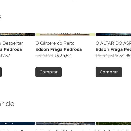
S
o Despertar
O Cárcere do Peito
O ALTAR DO AS
a Pedrosa
Edson Fraga Pedrosa
Edson Fraga Pe
37,57
R$ 43,73
R$ 34,62
R$ 44,15
R$ 34,95
Comprar
Comprar
r de