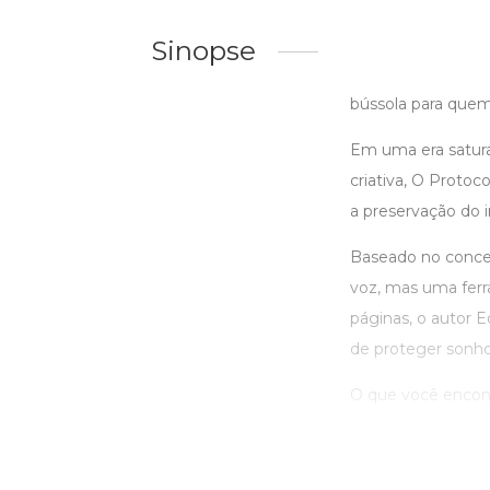
Sinopse
bússola para quem
Em uma era satura
criativa, O Proto
a preservação do i
Baseado no conceit
voz, mas uma ferra
páginas, o autor E
de proteger sonhos
O que você encontr