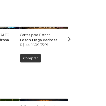
FALTO
Cartas para Esther
A VERDADE É GRATU
drosa
Edson Fraga Pedrosa
Edson Fraga Pedrosa
R$ 44,96
R$ 35,59
R$ 43,73
R$ 34,62
Comprar
Comprar