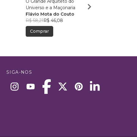
O Grande Arquiteto do
Adonhiramistico
Universo e a Maçonaria
Diego Franzen
Flávio Mota do Couto
R$ 125,69
R$ 99,51
R$ 58,21
R$ 46,08
Comprar
Comprar
SIGA-NOS