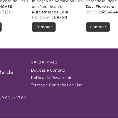
 diante de Deus
Iniciação de Voltaire na Loja
Verdadeira Idade
NCHES
des Neuf Sœurs
Davi Florencio
 81,11
Rui Samarcos Lora
R$ 59,92
R$ 47,44
R$ 108,49
R$ 85,89
Comprar
Comprar
SAIBA MAIS
Dúvidas e Contato
da de
Política de Privacidade
Termos e Condições de Uso
s 8:00 às 17:00