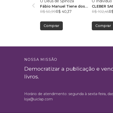
O Deus de Spinoza
O Indivíduo
Fábio Manuel Tiene dos
CLEBER SA
Santos
R$ 50,99
R$ 40,37
R$ 102,45
R$
Comprar
Comprar
NOSSA MISSÃO
Democratizar a publicação e ven
livros.
Horário de atendimento: segunda à sexta-feira, da
loja@uiclap.com