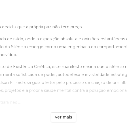
 decidiu que a própria paz não tem preço.
da de ruído, onde a exposição absoluta e opiniões instantâneas
colo do Silêncio emerge como uma engenharia do comportament
ndivíduo.
o de Existência Cinética, este manifesto ensina que o silêncio 
menta sofisticada de poder, autodefesa e invisibilidade estratég
dson F. Pedrosa guia o leitor pelo processo de criação de um filtr
, projetos e a própria saúde mental contra a poluição emocional
ará nes ...
Ver mais