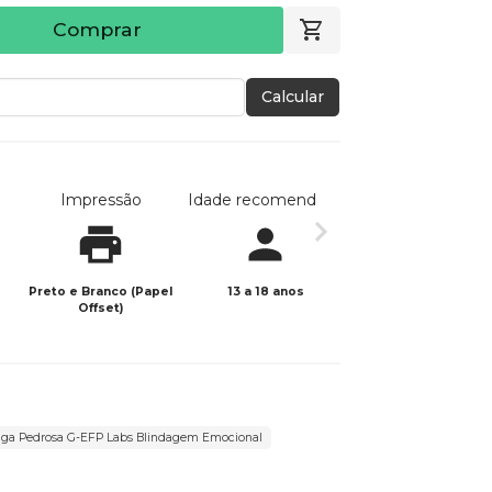
Comprar
Calcular
Impressão
Idade recomendada
Data de publicaç
Preto e Branco (Papel
13 a 18 anos
19/04/2026
Offset)
Fraga Pedrosa G-EFP Labs Blindagem Emocional