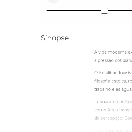
Sinopse
A vida moderna ex
à pressão cotidia
O Equilíbrio Invi
filosofia estoica,
trabalho e as água
Leonardo Rios Cos
como forca transfo
da percepção; Cor
Com linguagem ace