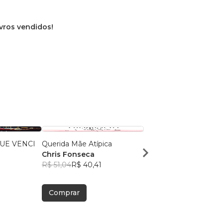
ivros vendidos!
UE VENCI
Querida Mãe Atípica
O OUTRO EM MIM
Chris Fonseca
FÁBIO FERREIRA
R$ 51,04
R$ 40,41
R$ 79,45
R$ 62,90
Comprar
Comprar