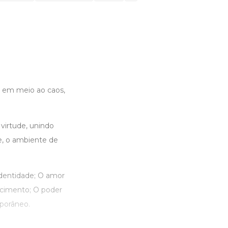
o em meio ao caos,
virtude, unindo
me, o ambiente de
identidade; O amor
ascimento; O poder
porâneo.