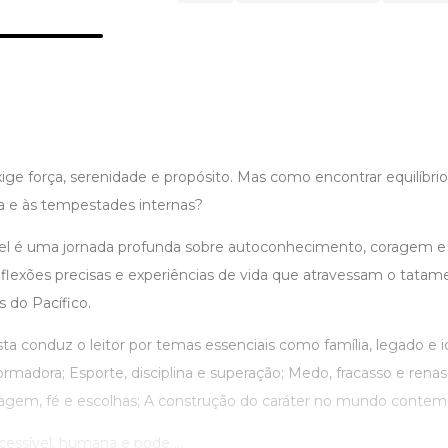
ige força, serenidade e propósito. Mas como encontrar equilíbri
na e às tempestades internas?
sível é uma jornada profunda sobre autoconhecimento, coragem e 
 reflexões precisas e experiências de vida que atravessam o tata
s do Pacífico.
ta conduz o leitor por temas essenciais como família, legado e 
rmadora; Esporte, disciplina e superação; Medo, fracasso e ren
agem, fé e escolhas; A construção do caráter no mundo contem
ssível, humana e pode ...