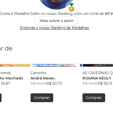
Costa é Medalha Seller no nosso Ranking, com um total de
67 l
Mais sobre o autor
Entenda o nosso Ranking de Medalhas
r de
ntendi
Caminho
AS CAVERNAS Q
uto Machado
André Naves.:
ROSANA KEULY
 53,87
R$ 64,04
R$ 50,70
R$ 74,69
R$ 59,13
Comprar
Comprar