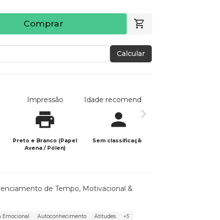
Comprar
Calcular
Impressão
Idade recomendada
Data de publicaç
Preto e Branco (Papel
Sem classificação
19/04/2026
Avena / Pólen)
renciamento de Tempo
,
Motivacional &
ia Emocional
Autoconhecimento
Atitudes
+5