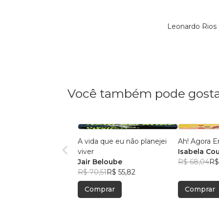
Leonardo Rios 
Você também pode gosta
A vida que eu não planejei
Ah! Agora E
viver
Isabela Co
Jair Beloube
R$ 68,04
R$
R$ 70,51
R$ 55,82
Comprar
Comprar