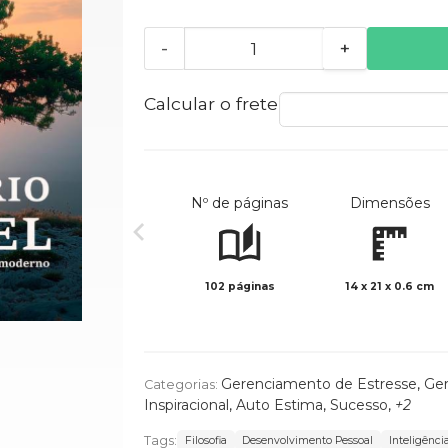
-
+
Calcular o frete
Nº de páginas
Dimensões
102 páginas
14 x 21 x 0.6 cm
Gerenciamento de Estresse
,
Ge
Categorias:
Inspiracional
,
Auto Estima
,
Sucesso
,
+2
Tags:
Filosofia
Desenvolvimento Pessoal
Inteligênc