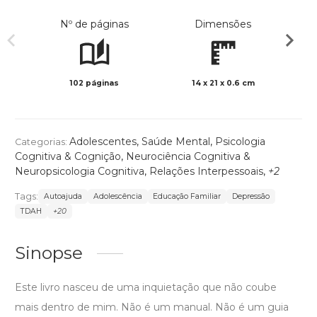
Nº de páginas
Dimensões
102 páginas
14 x 21 x 0.6 cm
Col
Adolescentes
,
Saúde Mental
,
Psicologia
Categorias:
Cognitiva & Cognição
,
Neurociência Cognitiva &
Neuropsicologia Cognitiva
,
Relações Interpessoais
,
+2
Tags:
Autoajuda
Adolescência
Educação Familiar
Depressão
TDAH
+20
Sinopse
Este livro nasceu de uma inquietação que não coube
mais dentro de mim. Não é um manual. Não é um guia