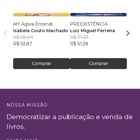
Ah! Agora Entendi
PREEXISTÊNCIA
Obra 
Isabela Couto Machado
Luiz Miguel Ferreira
Nessa
R$ 68,04
R$ 77,53
Nessa
R$ 53,87
R$ 61,38
R$ 16
R$ 12
Comprar
Comprar
NOSSA MISSÃO
Democratizar a publicação e venda de
livros.