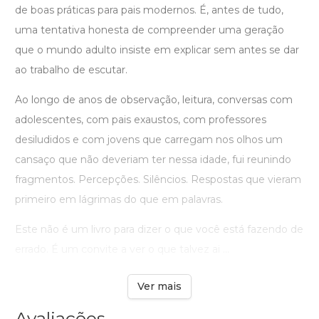
de boas práticas para pais modernos. É, antes de tudo,
uma tentativa honesta de compreender uma geração
que o mundo adulto insiste em explicar sem antes se dar
ao trabalho de escutar.
Ao longo de anos de observação, leitura, conversas com
adolescentes, com pais exaustos, com professores
desiludidos e com jovens que carregam nos olhos um
cansaço que não deveriam ter nessa idade, fui reunindo
fragmentos. Percepções. Silêncios. Respostas que vieram
primeiro em lágrimas do que em palavras.
Este não é um livro para dizer o que você está fazendo de
errado. É um convite a ver o que talvez ai ...
Ver mais
Avaliações