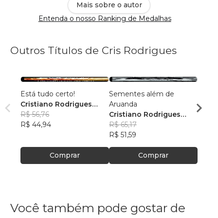
Mais sobre o autor
Entenda o nosso Ranking de Medalhas
Outros Títulos de Cris Rodrigues
Está tudo certo!
Sementes além de
FREQ
Cristiano Rodrigues
Aruanda
Crist
Pinto
R$ 56,76
Cristiano Rodrigues
Pinto
R$ 47
R$ 44,94
Pinto
R$ 65,17
R$ 37
R$ 51,59
Comprar
Comprar
Você também pode gostar de