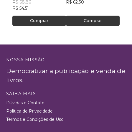
R$ 68,86
R$ 62,30
R$ 16
R$ 54,51
R$ 13
Comprar
Comprar
NOSSA MISSÃO
Democratizar a publicação e venda de
livros.
SAIBA MAIS
Dúvidas e Contato
Política de Privacidade
Termos e Condições de Uso