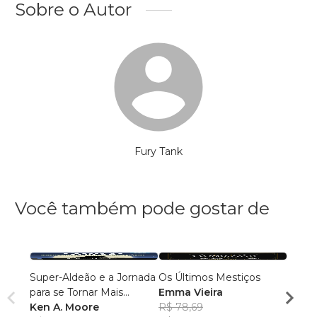
Sobre o Autor
Fury Tank
Você também pode gostar de
Super-Aldeão e a Jornada
Os Últimos Mestiços
Liga d
para se Tornar Mais
Emma Vieira
Parqu
Interessante!
Ken A. Moore
R$ 78,69
Rumo
Danie