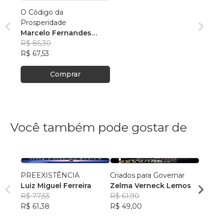
O Código da
Prosperidade
Marcelo Fernandes
Santos
R$ 85,30
R$ 67,53
Comprar
Você também pode gostar de
PREEXISTÊNCIA
Criados para Governar
A Sen
Luiz Miguel Ferreira
Zelma Verneck Lemos
Samue
R$ 77,53
R$ 61,90
Chies
R$ 94
R$ 61,38
R$ 49,00
R$ 75