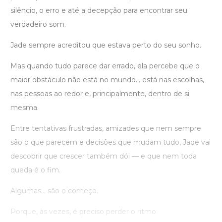
silêncio, o erro e até a decepção para encontrar seu
verdadeiro som.
Jade sempre acreditou que estava perto do seu sonho.
Mas quando tudo parece dar errado, ela percebe que o
maior obstáculo não está no mundo… está nas escolhas,
nas pessoas ao redor e, principalmente, dentro de si
mesma.
Entre tentativas frustradas, amizades que nem sempre
são o que parecem e decisões que mudam tudo, Jade vai
descobrir que crescer também dói — e que nem toda
queda é o fim.
Algumas… são o começo.
Porque, às vezes, é preciso perder o ritmo