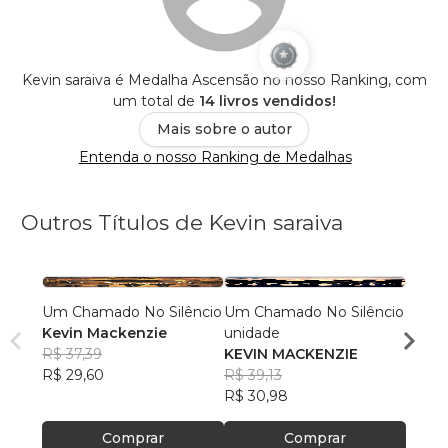
Kevin saraiva é Medalha Ascensão no nosso Ranking, com
um total de
14 livros vendidos!
Mais sobre o autor
Entenda o nosso Ranking de Medalhas
Outros Títulos de Kevin saraiva
Um Chamado No Silêncio
Um Chamado No Silêncio
O LE
Kevin Mackenzie
unidade
INTE
R$ 37,39
KEVIN MACKENZIE
KEVI
R$ 29,60
R$ 39,13
R$ 34
R$ 30,98
R$ 27
Comprar
Comprar