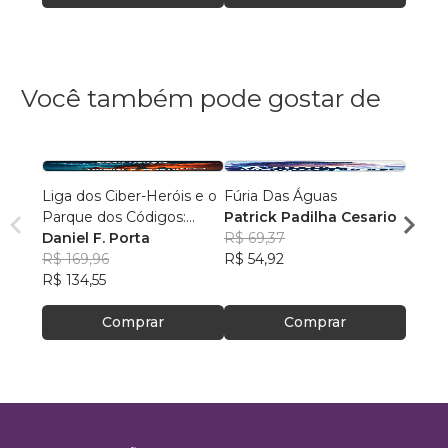
Você também pode gostar de
Liga dos Ciber-Heróis e o
Fúria Das Águas
Os Ma
Parque dos Códigos:
Patrick Padilha Cesario
Alexa
Rumo ao Desconhecido
Daniel F. Porta
R$ 69,37
R$ 87
R$ 169,96
R$ 54,92
R$ 69
R$ 134,55
Comprar
Comprar