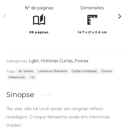
Nº de páginas
Dimensões
88 páginas
14.7 x 21 x 0.6 cm
Preto 
Lgbt
,
Histórias Curtas
,
Poesia
Categorias:
Tags:
Jai Santos
Literatura Brasileira
Cartas Confessas
Drama
Melancolia
+10
Sinopse
"Ao virar, não há você senão seu singular reflexo
nostálgico. O toque fantasma vívido em memórias
criadas."