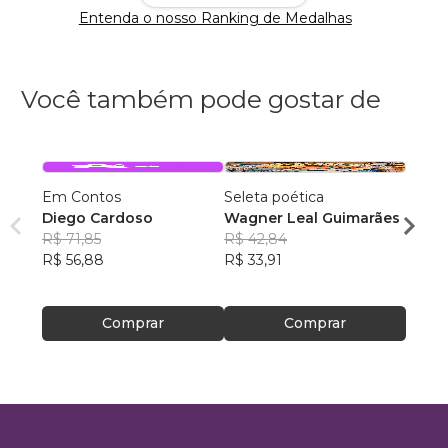
Entenda o nosso Ranking de Medalhas
Você também pode gostar de
Em Contos
Seleta poética
O que
Diego Cardoso
Wagner Leal Guimarães
enten
R$ 71,85
R$ 42,84
ainda 
Carla
R$ 56,88
R$ 33,91
R$ 57
R$ 45
Comprar
Comprar