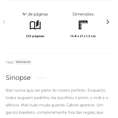
Nº de páginas
Dimensões
232 páginas
14.8 x 21 x 1.3 cm
Preto 
Tags:
#romance
Sinopse
Nari nunca quis ser parte do roteiro perfeito. Enquanto
todos seguiam padrões, ela escolheu o preto, o rock e o
silêncio. Mas tudo muda quando Gabriel aparece. Um
garoto brasileiro, completamente fora das regras, que