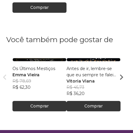
Comprar
Você também pode gostar de
Os Últimos Mestiços
Antes de ir, lembre-se
Nath:
Emma Vieira
que eu sempre te falei
Despe
R$ 78,69
que seria amor
Vitoria Viana
José 
R$ 62,30
R$ 45,73
R$ 10
R$ 36,20
R$ 82
Comprar
Comprar