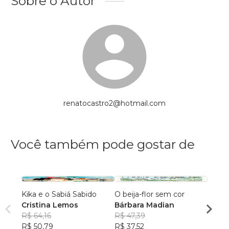
Sobre o Autor
renatocastro2@hotmail.com
Você também pode gostar de
Kika e o Sabiá Sabido
O beija-flor sem cor
A Nat
Cristina Lemos
Bárbara Madian
Luiz 
R$ 64,16
R$ 47,39
Dama
R$ 94
R$ 50,79
R$ 37,52
R$ 75