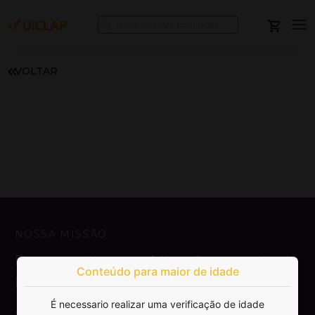
VOLTAR
NOSSA MISSÃO
Democratizar a publicação e venda de
Conteúdo para maior de idade
livros.
É necessario realizar uma verificação de idade
SAIBA MAIS