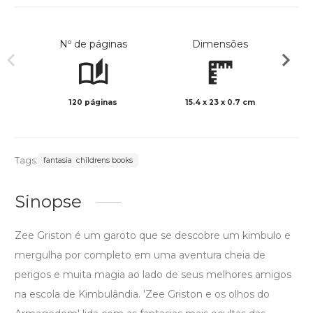
Nº de páginas
Dimensões
120 páginas
15.4 x 23 x 0.7 cm
Preto 
Tags:
fantasia childrens books
Sinopse
Zee Griston é um garoto que se descobre um kimbulo e
mergulha por completo em uma aventura cheia de
perigos e muita magia ao lado de seus melhores amigos
na escola de Kimbulândia. 'Zee Griston e os olhos do