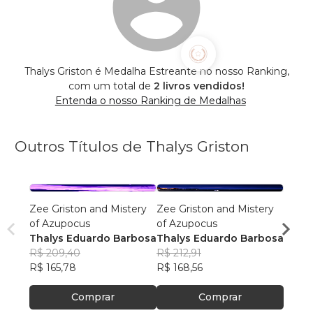
Thalys Griston é Medalha Estreante no nosso Ranking,
com um total de
2 livros vendidos!
Entenda o nosso Ranking de Medalhas
Outros Títulos de Thalys Griston
Zee Griston and Mistery
Zee Griston and Mistery
Zee G
of Azupocus
of Azupocus
of Az
Thalys Eduardo Barbosa
Thalys Eduardo Barbosa
Thaly
R$ 209,40
R$ 212,91
R$ 21
R$ 165,78
R$ 168,56
R$ 16
Comprar
Comprar