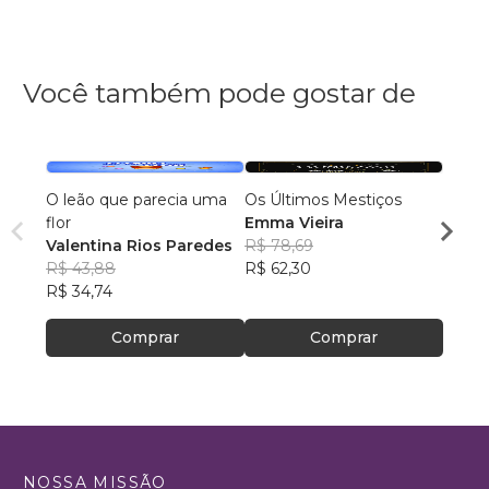
Você também pode gostar de
O leão que parecia uma
Os Últimos Mestiços
Lia e
flor
Emma Vieira
Julia
Valentina Rios Paredes
R$ 78,69
R$ 45
R$ 43,88
R$ 62,30
R$ 35
R$ 34,74
Comprar
Comprar
NOSSA MISSÃO