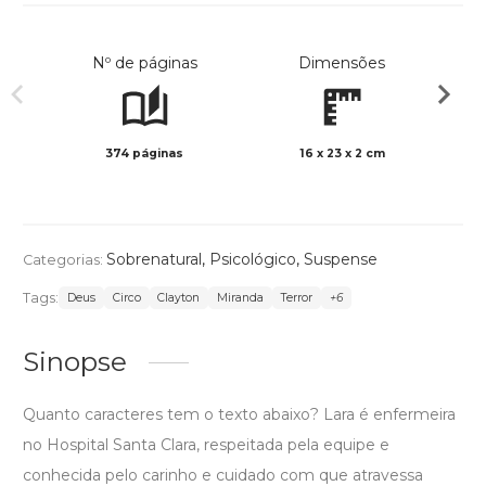
Nº de páginas
Dimensões
374 páginas
16 x 23 x 2 cm
Preto 
Sobrenatural
,
Psicológico
,
Suspense
Categorias:
Tags:
Deus
Circo
Clayton
Miranda
Terror
+6
Sinopse
Quanto caracteres tem o texto abaixo? Lara é enfermeira
no Hospital Santa Clara, respeitada pela equipe e
conhecida pelo carinho e cuidado com que atravessa