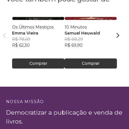
Os Últimos Mestiços
10 Minutos
Contos do T
Emma Vieira
Samuel Heuwald
R$ 78,69
R$ 88,29
Ricar
R$ 62,30
R$ 69,90
R$ 46
R$ 36
Comprar
Comprar
NOSSA MISSÃO
Democratizar a publicação e venda de
livros.