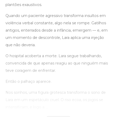
plantões exaustivos.
Quando um paciente agressivo transforma insultos em
violência verbal constante, algo nela se rompe. Gatilhos
antigos, enterrados desde a infância, emergem — e, em
um momento de descontrole, Lara aplica uma injeção
que não deveria.
O hospital acoberta a morte. Lara segue trabalhando,
convencida de que apenas reagiu ao que ninguém mais
teve coragem de enfrentar.
Então o palhaço aparece.
Nos sonhos, uma figura grotesca transforma o sono de
Lara em um espetáculo cruel. O riso ecoa, os jogos se
intensificam, e logo a ...