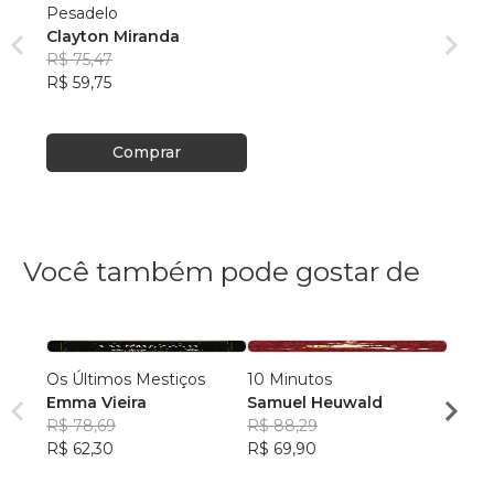
Pesadelo
Clayton Miranda
R$ 75,47
R$ 59,75
Comprar
Você também pode gostar de
Os Últimos Mestiços
10 Minutos
Contos do T
Emma Vieira
Samuel Heuwald
R$ 78,69
R$ 88,29
Ricar
R$ 62,30
R$ 69,90
R$ 46
R$ 36