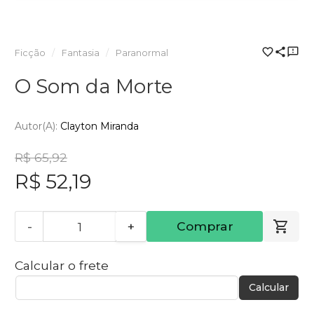
Ficção
Fantasia
Paranormal
O Som da Morte
Autor(a):
Clayton Miranda
R$ 65,92
R$ 52,19
-
+
Comprar
Calcular o frete
Calcular