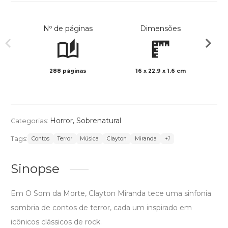
Nº de páginas
Dimensões
288 páginas
16 x 22.9 x 1.6 cm
Preto 
Horror
,
Sobrenatural
Categorias:
Tags:
Contos
Terror
Música
Clayton
Miranda
+1
Sinopse
Em O Som da Morte, Clayton Miranda tece uma sinfonia
sombria de contos de terror, cada um inspirado em
icônicos clássicos de rock.