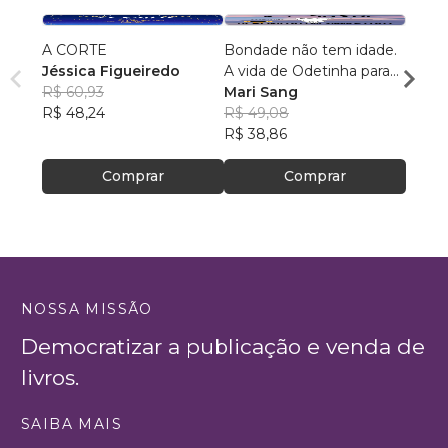
A CORTE
Bondade não tem idade.
O Mis
Jéssica Figueiredo
A vida de Odetinha para
Nazar
R$ 60,93
crianças. Conto bilíngue
Mari Sang
R$ 69
R$ 48,24
R$ 49,08
R$ 55,
R$ 38,86
Comprar
Comprar
NOSSA MISSÃO
Democratizar a publicação e venda de
livros.
SAIBA MAIS