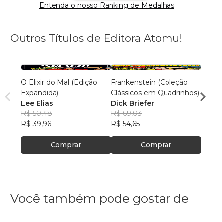
Entenda o nosso Ranking de Medalhas
Outros Títulos de Editora Atomu!
O Elixir do Mal (Edição
Frankenstein (Coleção
Alice 
Expandida)
Clássicos em Quadrinhos)
Marav
Lee Elias
Dick Briefer
Cláss
Dave
R$ 50,48
R$ 69,03
R$ 69
R$ 39,96
R$ 54,65
R$ 54
Comprar
Comprar
Você também pode gostar de