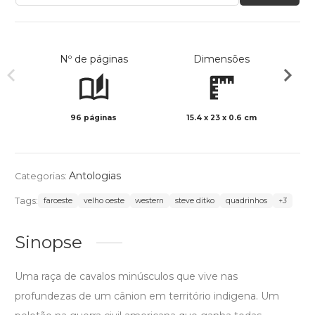
Nº de páginas
Dimensões
96 páginas
15.4 x 23 x 0.6 cm
Col
Antologias
Categorias:
Tags:
faroeste
velho oeste
western
steve ditko
quadrinhos
+3
Sinopse
Uma raça de cavalos minúsculos que vive nas
profundezas de um cânion em território indigena. Um