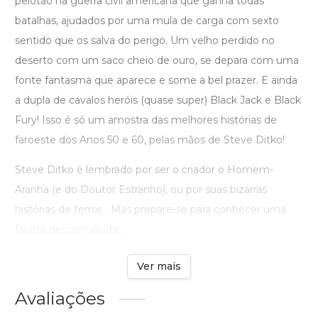
pelotão na guerra civil americana que ganha todas
batalhas, ajudados por uma mula de carga com sexto
sentido que os salva do perigo. Um velho perdido no
deserto com um saco cheio de ouro, se depara com uma
fonte fantasma que aparece e some a bel prazer. E ainda
a dupla de cavalos heróis (quase super) Black Jack e Black
Fury! Isso é só um amostra das melhores histórias de
faroeste dos Anos 50 e 60, pelas mãos de Steve Ditko!
Steve Ditko é lembrado por ser o criador o Homem-
Aranha (e do Doutor Estranho), ou por suas bizarras
histórias de terror… Mas prepare-se para conhecer uma
faceta desconhecida ...
Ver mais
Avaliações