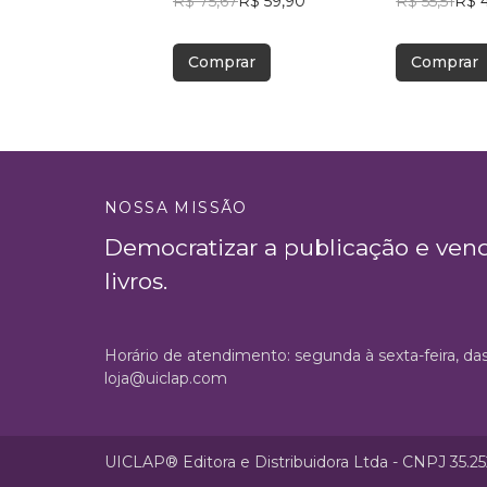
R$ 75,67
R$ 59,90
R$ 55,51
R$ 
Comprar
Comprar
NOSSA MISSÃO
Democratizar a publicação e ven
livros.
Horário de atendimento: segunda à sexta-feira, da
loja@uiclap.com
UICLAP® Editora e Distribuidora Ltda - CNPJ 35.2