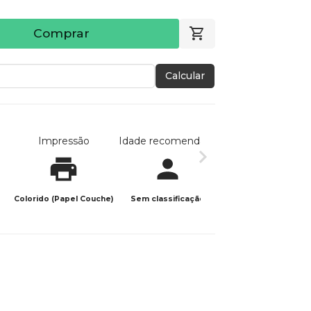
Comprar
Calcular
Impressão
Idade recomendada
Data de publicaç
Colorido (Papel Couche)
Sem classificação
18/04/2026