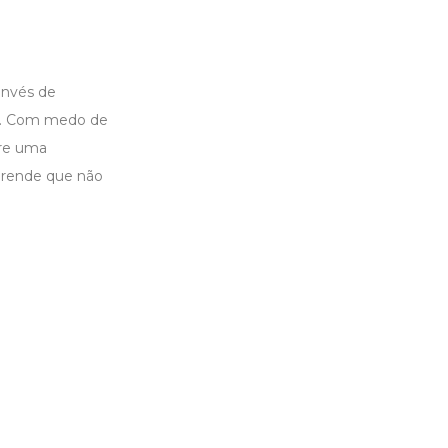
invés de
ar. Com medo de
bre uma
prende que não