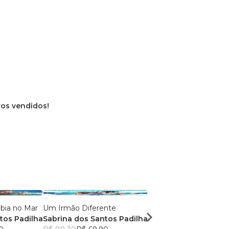
vros vendidos!
O Menino que Cabia no Mar
Um Irmão Diferente
PAIS OFFLINE PERI
tos Padilha
Sabrina dos Santos Padilha
ONLINE