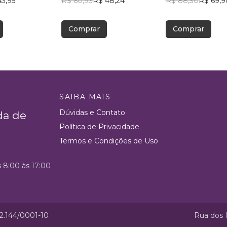
43,95
R$ 60,93
R$ 48,24
R$ 88,30
R$ 69,9
Comprar
Comprar
SAIBA MAIS
Dúvidas e Contato
da de
Política de Privacidade
Termos e Condições de Uso
s 8:00 às 17:00
52.144/0001-10
Rua dos I