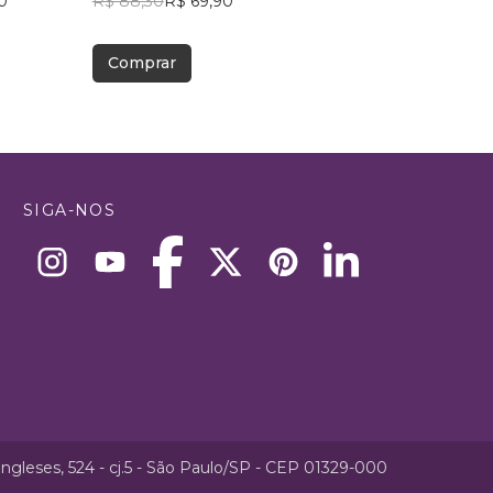
0
R$ 88,30
R$ 69,90
ROBERTO FELIX VIEI
R$ 67,34
R$ 53,31
Comprar
Comprar
SIGA-NOS
ngleses, 524 - cj.5 - São Paulo/SP - CEP 01329-000