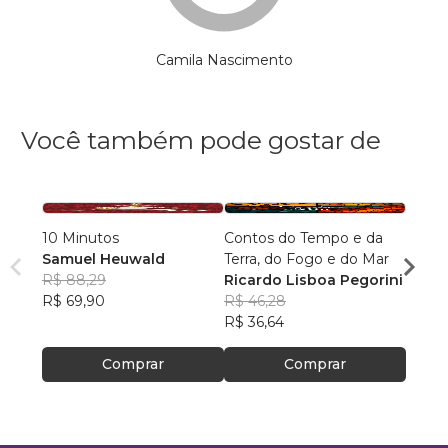
Camila Nascimento
Você também pode gostar de
10 Minutos
Contos do Tempo e da
Os Se
Samuel Heuwald
Terra, do Fogo e do Mar
ao O
R$ 88,29
Ricardo Lisboa Pegorini
Camil
R$ 69,90
R$ 46,28
R$ 10
R$ 36,64
R$ 80
Comprar
Comprar