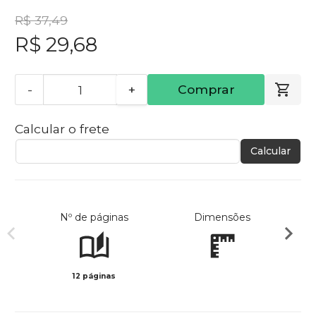
R$ 37,49
R$ 29,68
-
+
Comprar
Calcular o frete
Calcular
Nº de páginas
Dimensões
12 páginas
Col