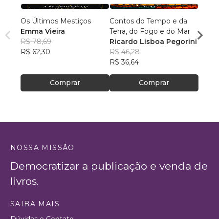
Os Últimos Mestiços
Contos do Tempo e da
Liga d
Emma Vieira
Terra, do Fogo e do Mar
Parqu
R$ 78,69
Ricardo Lisboa Pegorini
Rumo
Danie
R$ 62,30
R$ 46,28
R$ 16
R$ 36,64
R$ 13
Comprar
Comprar
NOSSA MISSÃO
Democratizar a publicação e venda de
livros.
SAIBA MAIS