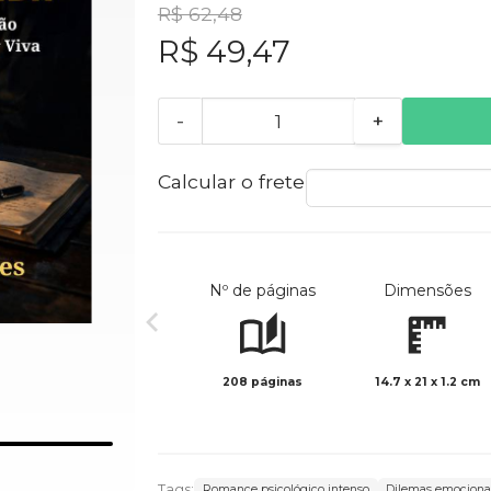
R$ 62,48
R$ 49,47
-
+
Calcular o frete
Nº de páginas
Dimensões
208 páginas
14.7 x 21 x 1.2 cm
Tags:
Romance psicológico intenso
Dilemas emociona