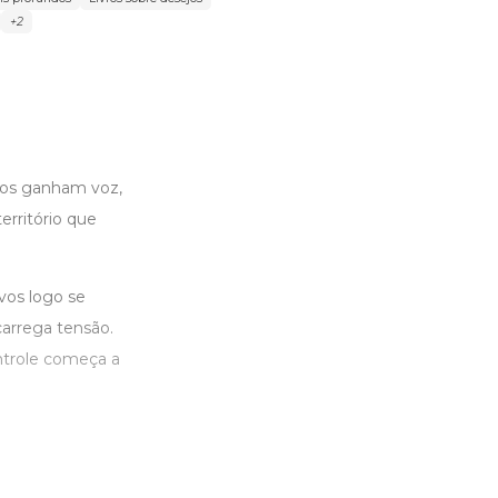
+2
tos ganham voz,
rritório que
os logo se
carrega tensão.
ontrole começa a