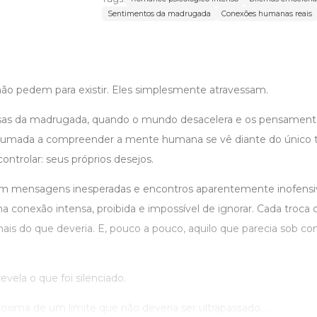
Sentimentos da madrugada
Conexões humanas reais
ão pedem para existir. Eles simplesmente atravessam.
iosas da madrugada, quando o mundo desacelera e os pensamen
umada a compreender a mente humana se vê diante do único te
ntrolar: seus próprios desejos.
 mensagens inesperadas e encontros aparentemente inofensiv
conexão intensa, proibida e impossível de ignorar. Cada troca 
mais do que deveria. E, pouco a pouco, aquilo que parecia sob c
ela o que foi silenciado.
xima de um limite que não deveria ser ultrapassado. ...