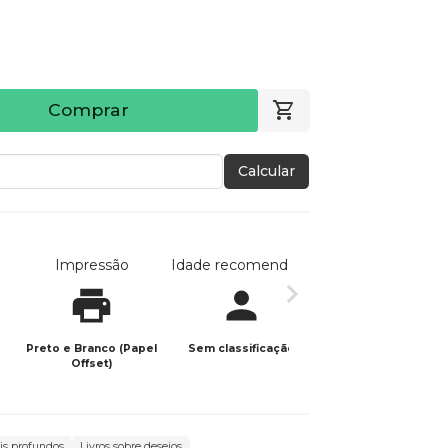
Comprar
Calcular
Impressão
Idade recomendada
Data de publicaç
Preto e Branco (Papel
Sem classificação
17/04/2026
Offset)
is profundos
Livros sobre desejos