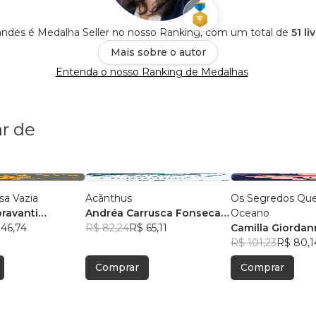
andes é Medalha Seller no nosso Ranking, com um total de
51 l
Mais sobre o autor
Entenda o nosso Ranking de Medalhas
r de
sa Vazia
Acãnthus
Os Segredos Que
oravanti
Andréa Carrusca Fonseca
Oceano
ilva
 46,74
Fernandes
R$ 82,24
R$ 65,11
Camilla Giorda
R$ 101,23
R$ 80,1
Comprar
Comprar