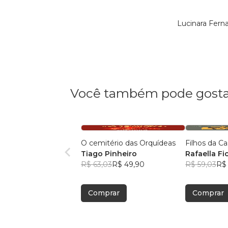
Lucinara Fern
Você também pode gosta
O cemitério das Orquídeas
Filhos da Ca
Tiago Pinheiro
Rafaella Fi
R$ 63,03
R$ 49,90
Venturato S
R$ 59,03
R$
Comprar
Comprar