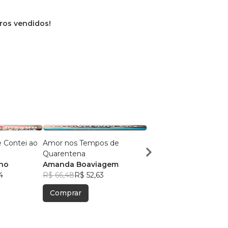
ivros vendidos!
 Contei ao
Amor nos Tempos de
SEM TEMPO DE TEM
Quarentena
MORTE
nno
Amanda Boaviagem
ADRIANA COSTA SAN
4
R$ 66,48
R$ 52,63
R$ 56,87
R$ 45,02
Comprar
Comprar