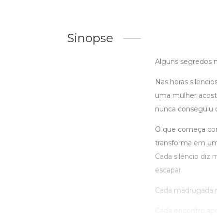
Sinopse
Alguns segredos n
Nas horas silenc
uma mulher acost
nunca conseguiu co
O que começa com
transforma em uma 
Cada silêncio diz 
escapar.
Cada madrugada rev
Cada encontro apro