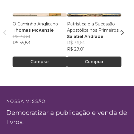
O Caminho Anglicano
Patrística e a Sucessão
A Hist
Thomas McKenzie
Apostólica nos Primeiros
Rena
R$ 70,51
Quatro Séculos
Salatiel Andrade
R$ 36
R$ 55,83
R$ 36,64
R$ 29
R$ 29,01
Comprar
Comprar
NOSSA MISSÃO
Democratizar a publicação e venda de
livros.