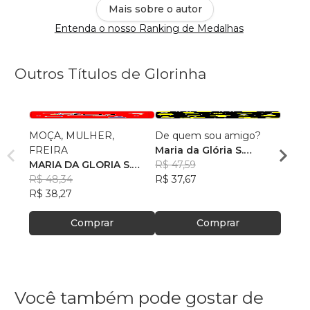
Mais sobre o autor
Entenda o nosso Ranking de Medalhas
Outros Títulos de Glorinha
MOÇA, MULHER,
De quem sou amigo?
Por q
FREIRA
Maria da Glória S.
Maria
MARIA DA GLORIA S.
Oliveira
R$ 47,59
Olivei
R$ 43
OLIVEIRA
R$ 48,34
R$ 37,67
R$ 34
R$ 38,27
Comprar
Comprar
Você também pode gostar de