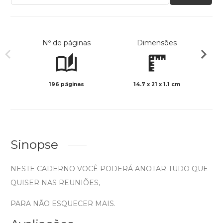
Nº de páginas
Dimensões
196 páginas
14.7 x 21 x 1.1 cm
Preto 
Sinopse
NESTE CADERNO VOCÊ PODERÁ ANOTAR TUDO QUE
QUISER NAS REUNIÕES,
PARA NÃO ESQUECER MAIS.