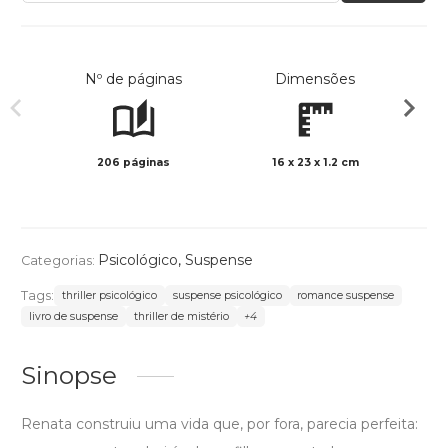
Nº de páginas
Dimensões
206 páginas
16 x 23 x 1.2 cm
Preto 
Psicológico
,
Suspense
Categorias:
Tags:
thriller psicológico
suspense psicológico
romance suspense
livro de suspense
thriller de mistério
+4
Sinopse
Renata construiu uma vida que, por fora, parecia perfeita: