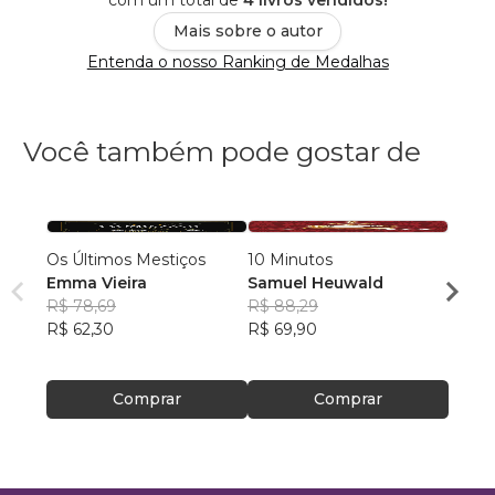
com um total de
4 livros vendidos!
Mais sobre o autor
Entenda o nosso Ranking de Medalhas
Você também pode gostar de
Os Últimos Mestiços
10 Minutos
Contos do T
Emma Vieira
Samuel Heuwald
R$ 78,69
R$ 88,29
Ricar
R$ 62,30
R$ 69,90
R$ 46
R$ 36
Comprar
Comprar