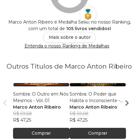
Marco Anton Ribeiro é Medalha Seller no nosso Ranking,
com um total de
105 livros vendidos!
Mais sobre o autor
Entenda o nosso Ranking de Medalhas
Outros Títulos de Marco Anton Ribeiro
Sombra: O Outro em Nós
Sombra: O Poder que
Sombr
Mesmos - Vol. 01
Habita o Inconsciente -
Somát
Marco Anton Ribeiro
Vol. 02
Marco Anton Ribeiro
Incons
Marco
R$ 59,68
R$ 59,68
R$ 64
R$ 47,25
R$ 47,25
R$ 51
Comprar
Comprar