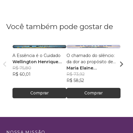
Você também pode gostar de
A Essência é o Cuidado
O chamado do silêncio:
Sobre
Wellington Henrique
da dor ao propósito de
Diam
dos Santos
R$ 75,80
cuidar
Maria Elaine
Thiag
R$ 60,01
Hundertmarck
R$ 73,92
R$ 55
Cavalheiro
R$ 58,52
R$ 43
Comprar
Comprar
NOSSA MISSÃO