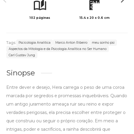
102 páginas
15.4 x 20 x 0.6 cm
Col
Tags:
Pscicologia Analitica
Marco Anton Ribeiro
meu sonho psi
Aspectos da Mitologia e da Psicologia Analítica no Ser Humano
Carl Gustav Jung
Sinopse
Entre dever e desejo, Hera carrega o peso de uma coroa
marcada por segredos e promessas inquebráveis. Quando
um antigo juramento ameaça ruir seu reino e expor
verdades perigosas, ela precisa escolher entre proteger o
que construiu ou seguir o próprio coração. Em meio a
intrigas, poder e sacrifícios, a rainha descobrirá que