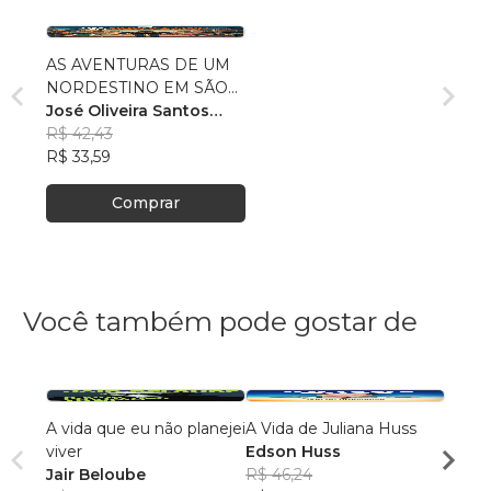
AS AVENTURAS DE UM
NORDESTINO EM SÃO
PAULO
José Oliveira Santos
Melo
R$ 42,43
R$ 33,59
Comprar
Você também pode gostar de
A vida que eu não planejei
A Vida de Juliana Huss
Uma E
viver
Edson Huss
Propó
Jair Beloube
R$ 46,24
Maria