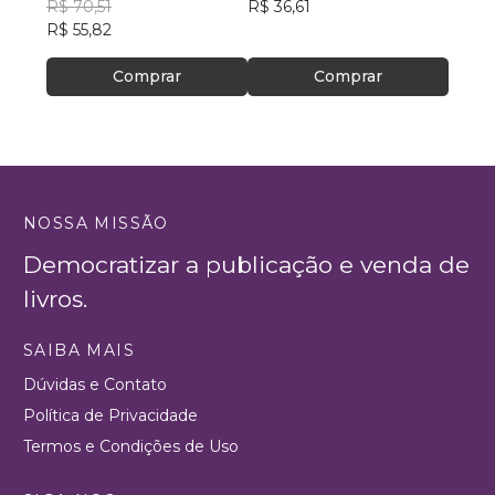
R$ 70,51
R$ 36,61
R$ 73
R$ 55,82
R$ 58
Comprar
Comprar
NOSSA MISSÃO
Democratizar a publicação e venda de
livros.
SAIBA MAIS
Dúvidas e Contato
Política de Privacidade
Termos e Condições de Uso