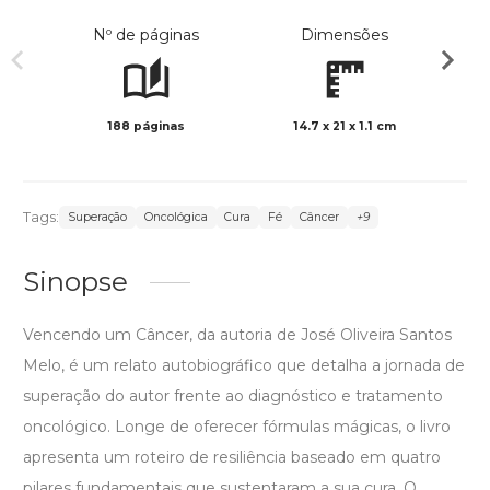
Nº de páginas
Dimensões
188 páginas
14.7 x 21 x 1.1 cm
Preto 
Tags:
Superação
Oncológica
Cura
Fé
Câncer
+9
Sinopse
Vencendo um Câncer, da autoria de José Oliveira Santos
Melo, é um relato autobiográfico que detalha a jornada de
superação do autor frente ao diagnóstico e tratamento
oncológico. Longe de oferecer fórmulas mágicas, o livro
apresenta um roteiro de resiliência baseado em quatro
pilares fundamentais que sustentaram a sua cura. O