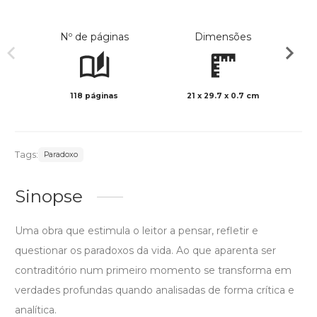
Nº de páginas
Dimensões
118 páginas
21 x 29.7 x 0.7 cm
Preto 
Tags:
Paradoxo
Sinopse
Uma obra que estimula o leitor a pensar, refletir e
questionar os paradoxos da vida. Ao que aparenta ser
contraditório num primeiro momento se transforma em
verdades profundas quando analisadas de forma crítica e
analítica.