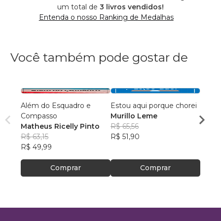
um total de
3 livros vendidos!
Entenda o nosso Ranking de Medalhas
Você também pode gostar de
Além do Esquadro e
Estou aqui porque chorei
A Ess
Compasso
Murillo Leme
Welli
Matheus Ricelly Pinto
R$ 65,56
dos S
R$ 75
R$ 63,15
R$ 51,90
R$ 60
R$ 49,99
Comprar
Comprar