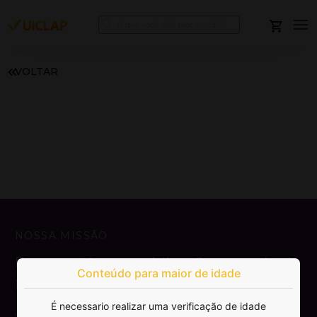
VOLTAR
NOSSA MISSÃO
Democratizar a publicação e venda de
Conteúdo para maior de idade
livros.
É necessario realizar uma verificação de idade
SAIBA MAIS