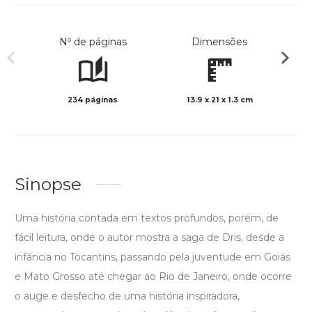
Nº de páginas
Dimensões
234 páginas
13.9 x 21 x 1.3 cm
Preto 
Sinopse
Uma história contada em textos profundos, porém, de
fácil leitura, onde o autor mostra a saga de Dris, desde a
infância no Tocantins, passando pela juventude em Goiás
e Mato Grosso até chegar ao Rio de Janeiro, onde ocorre
o auge e desfecho de uma história inspiradora,