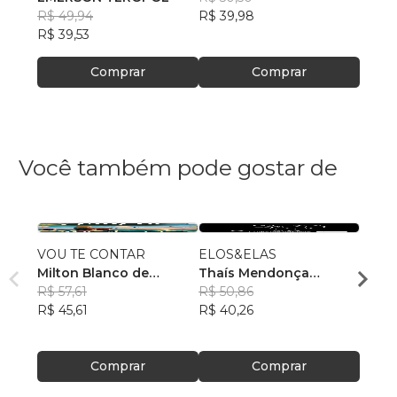
R$ 49,94
R$ 39,98
R$ 39,53
Comprar
Comprar
Você também pode gostar de
VOU TE CONTAR
ELOS&ELAS
Sob 
Milton Blanco de
Thaís Mendonça
Joice
Abrunhosa Trindade
R$ 57,61
Resende
R$ 50,86
, +23
R$ 84
Filho
R$ 45,61
R$ 40,26
R$ 67
Comprar
Comprar