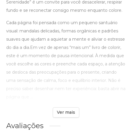
Serenidade” é um convite para você desacelerar, respirar
fundo e se reconectar consigo mesmo enquanto colore.
Cada página foi pensada como um pequeno santuário
visual: mandalas delicadas, formas orgânicas e padrões
suaves que ajudam a aquietar a mente e aliviar o estresse
do dia a dia.Em vez de apenas “mais um” livro de colorir,
este é um momento de pausa intencional. À medida que
você escolhe as cores e preenche cada espaço, a atenção
se desloca das preocupações para o presente, criando
uma sensação de calma, foco e equilíbrio interior. Não é
preciso saber desenhar nem ter experiência: basta abrir na
página que ...
Ver mais
Avaliações