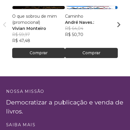
O que sobrou de mim
Caminho
Falan
(promocional)
André Naves.:
Ubira
Vivian Monteiro
R$ 64,04
Souz
R$ 49
R$ 59,97
R$ 50,70
R$ 39
R$ 47,48
Comprar
Comprar
NOSSA MISSÃO
Democratizar a publicação e venda de
livros.
SAIBA MAIS