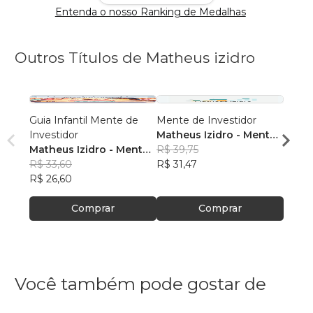
Entenda o nosso Ranking de Medalhas
Outros Títulos de Matheus izidro
Guia Infantil Mente de
Mente de Investidor
O do
Investidor
Matheus Izidro - Mente
inteli
Matheus Izidro - Mente
de Dono
R$ 39,75
Mathe
de Dono
R$ 33,60
R$ 31,47
de D
R$ 30
R$ 26,60
R$ 24
Comprar
Comprar
Você também pode gostar de