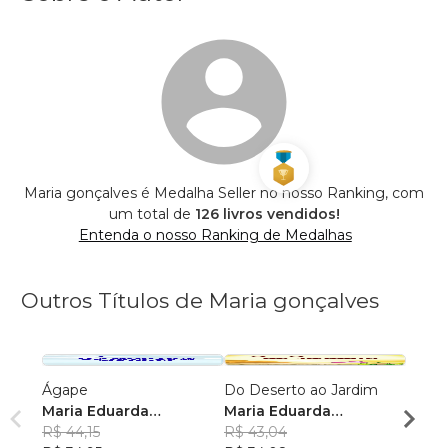
Maria gonçalves é Medalha Seller no nosso Ranking, com
um total de
126 livros vendidos!
Entenda o nosso Ranking de Medalhas
Outros Títulos de Maria gonçalves
Ágape
Do Deserto ao Jardim
Volta 
Maria Eduarda
Maria Eduarda
Maria
Gonçalves
R$ 44,15
Gonçalves
R$ 43,04
Gonç
R$ 59