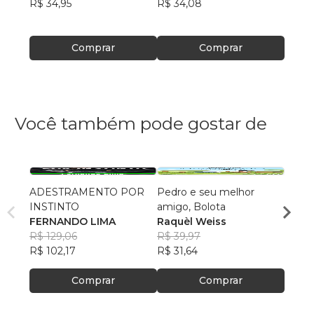
R$ 34,95
R$ 34,08
R$ 47
Comprar
Comprar
Você também pode gostar de
ADESTRAMENTO POR
Pedro e seu melhor
A Mat
INSTINTO
amigo, Bolota
Isabe
FERNANDO LIMA
Raquèl Weiss
Neve
R$ 62
R$ 129,06
R$ 39,97
R$ 49
R$ 102,17
R$ 31,64
Comprar
Comprar