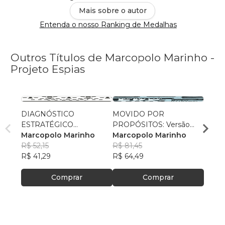
Mais sobre o autor
Entenda o nosso Ranking de Medalhas
Outros Títulos de Marcopolo Marinho -
Projeto Espias
DIAGNÓSTICO
MOVIDO POR
Qual 
ESTRATÉGICO
PROPÓSITOS: Versão
Missã
EMPRESARIAL COESO
Marcopolo Marinho
Business as Mission
Marcopolo Marinho
Marc
R$ 52,15
R$ 81,45
R$ 68
R$ 41,29
R$ 64,49
R$ 54
Comprar
Comprar