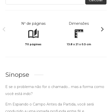
Calcular
Nº de páginas
Dimensões
70 páginas
13.8 x 21 x 0.5 cm
Preto 
Sinopse
E se o problema não for o chamado… mas a forma como
você está indo?
Em Espiando o Campo Antes da Partida, você será
conduzido a uma jornada profunda entre fé e