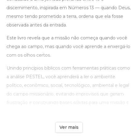
discernimento, inspirada em Números 13 — quando Deus,
mesmo tendo prometido a terra, ordena que ela fosse
observada antes da entrada.
Este livro revela que a missão não começa quando você
chega ao campo, mas quando você aprende a enxergá-lo
com os olhos certos.
Unindo princípios bíblicos com ferramentas práticas como
a análise PESTEL, você aprenderá a ler o ambiente
político, econômico, social, tecnológico, ambiental e legal
do campo missionário, evitando improvisos que geram
frustração e construindo bases sólidas para uma missão s
...
Ver mais