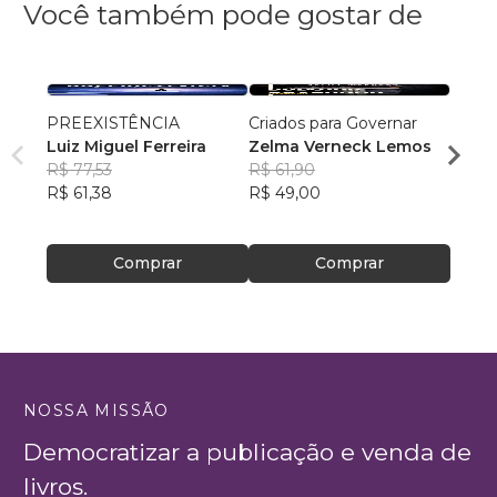
Você também pode gostar de
PREEXISTÊNCIA
Criados para Governar
A Sen
Luiz Miguel Ferreira
Zelma Verneck Lemos
Samue
R$ 77,53
R$ 61,90
Chies
R$ 94
R$ 61,38
R$ 49,00
R$ 75
Comprar
Comprar
NOSSA MISSÃO
Democratizar a publicação e venda de
livros.