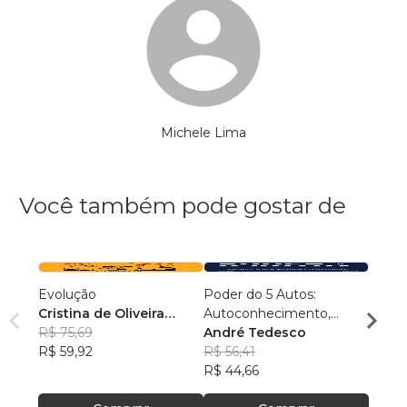
Michele Lima
Você também pode gostar de
Evolução
Poder do 5 Autos:
Conex
Cristina de Oliveira
Autoconhecimento,
Samu
Leopoldino Rodrigues
R$ 75,69
Autocontrole,
André Tedesco
R$ 54
R$ 59,92
Autoestima,
R$ 56,41
R$ 43
Autoconfiança e
R$ 44,66
Autoperformance