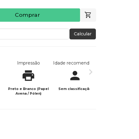
Comprar
Calcular
Impressão
Idade recomendada
Data de publicaç
Preto e Branco (Papel
Sem classificação
16/04/2026
Avena / Pólen)