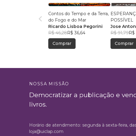
Contos do Tempo e da Terra,
ESPERANÇ
do Fogo e do Mar
POSSÍVEL
Ricardo Lisboa Pegorini
Jose Anton
R$ 46,28
R$ 36,64
R$ 91,79
R$ 
Comprar
Comprar
NOSSA MISSÃO
Democratizar a publicação e ven
livros.
Horário de atendimento: segunda à sexta-feira, da
loja@uiclap.com