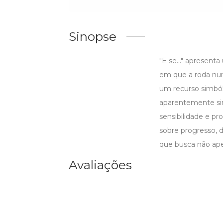
Sinopse
"E se..." apresent
em que a roda nun
um recurso simból
aparentemente sim
sensibilidade e p
sobre progresso, 
que busca não apen
Avaliações