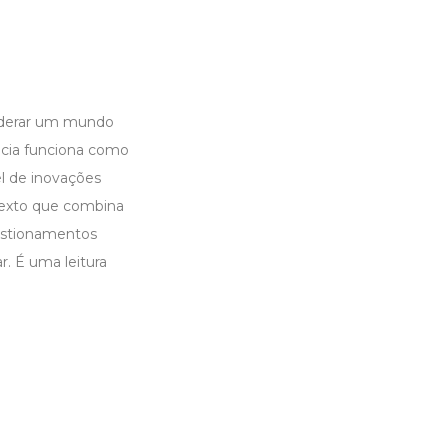
nsiderar um mundo
ncia funciona como
l de inovações
texto que combina
uestionamentos
. É uma leitura