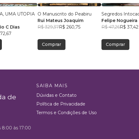
A, UMA UTOPIA
O Manuscrito do Peabiru
Segredos Intoca
Rui Mateus Joaquim
Felipe Nogueira
io C Dias
R$ 329,37
R$ 260,75
R$ 47,26
R$ 37,42
72,67
Comprar
Comprar
SAIBA MAIS
Dúvidas e Contato
da de
Política de Privacidade
Termos e Condições de Uso
s 8:00 às 17:00