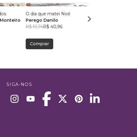
dos
O dia que matei Noé
Manuela e os Orbs
 Monteiro
Perego Danilo
Pamela Stumpf
R$ 51,74
R$ 40,96
R$ 67,88
R$ 53,74
Comprar
Comprar
SIGA-NOS