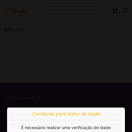
VOLTAR
NOSSA MISSÃO
Democratizar a publicação e venda de
Conteúdo para maior de idade
livros.
É necessario realizar uma verificação de idade
SAIBA MAIS