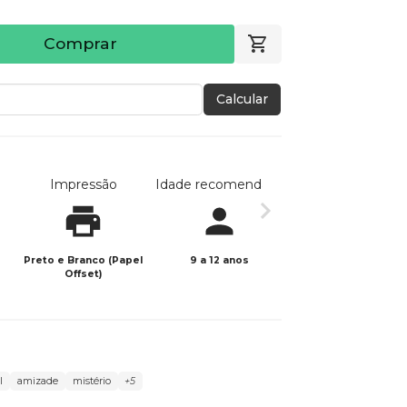
Comprar
Calcular
Impressão
Idade recomendada
Data de publicaç
Preto e Branco (Papel
9 a 12 anos
15/04/2026
Offset)
l
amizade
mistério
+5