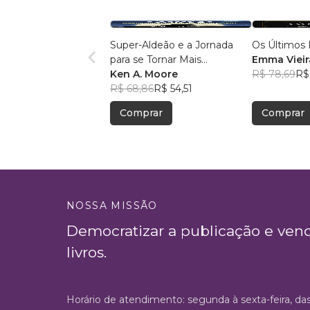
Super-Aldeão e a Jornada
Os Últimos 
para se Tornar Mais
Emma Vieir
Interessante!
Ken A. Moore
R$ 78,69
R$
R$ 68,86
R$ 54,51
Comprar
Comprar
NOSSA MISSÃO
Democratizar a publicação e ven
livros.
Horário de atendimento: segunda à sexta-feira, da