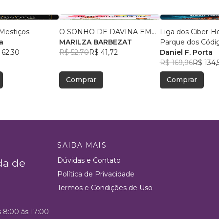
Mestiços
O SONHO DE DAVINA EM...
Liga dos Ciber-He
a
MARILZA BARBEZAT
Parque dos Códi
 62,30
R$ 52,70
R$ 41,72
ao Desconhecid
Daniel F. Porta
R$ 169,96
R$ 134,
Comprar
Comprar
SAIBA MAIS
Dúvidas e Contato
da de
Política de Privacidade
Termos e Condições de Uso
s 8:00 às 17:00