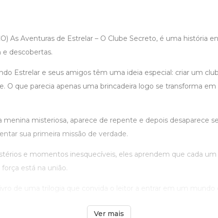
As Aventuras de Estrelar – O Clube Secreto, é uma história e
 e descobertas.
o Estrelar e seus amigos têm uma ideia especial: criar um clu
e. O que parecia apenas uma brincadeira logo se transforma e
 menina misteriosa, aparece de repente e depois desaparece se
entar sua primeira missão de verdade.
istérios e momentos inesquecíveis, eles aprendem que cada um p
 força está na união.
livro de uma trilogia que convida o leitor a entrar em um mundo c
Ver mais