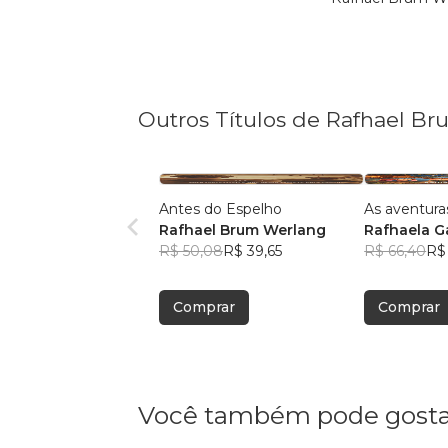
Outros Títulos de Rafhael B
Antes do Espelho
As aventura
Rafhael Brum Werlang
Rafhaela G
R$ 50,08
R$ 39,65
R$ 66,40
R$ 
Comprar
Comprar
Você também pode gosta