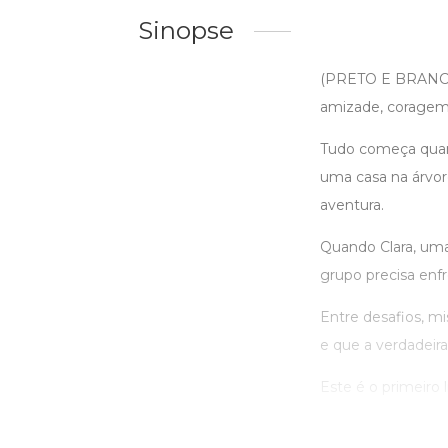
Sinopse
(PRETO E BRANCO) 
amizade, coragem
Tudo começa quand
uma casa na árvor
aventura.
Quando Clara, uma
grupo precisa enfr
Entre desafios, m
e que a verdadeira
Este é o primeiro 