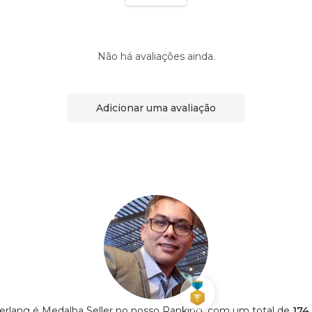
Não há avaliações ainda.
Adicionar uma avaliação
rlang é Medalha Seller no nosso Ranking, com um total de
174