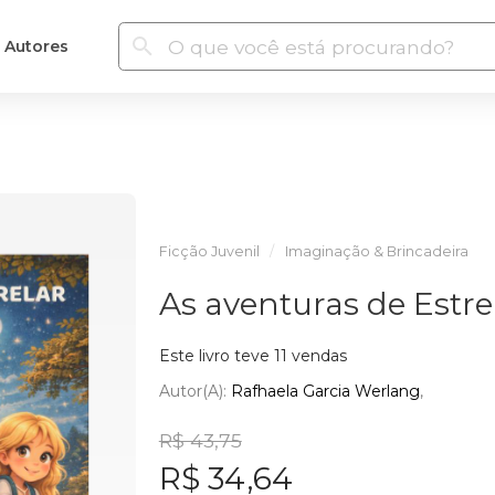
Autores
Ficção Juvenil
Imaginação & Brincadeira
As aventuras de Estre
Este livro teve 11 vendas
Autor(a):
Rafhaela Garcia Werlang
R$ 43,75
R$ 34,64