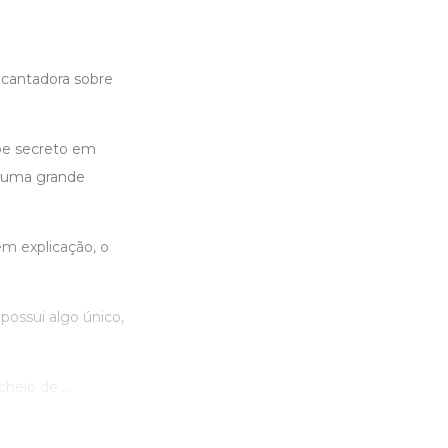
ncantadora sobre
be secreto em
m uma grande
m explicação, o
ossui algo único,
heio de ...