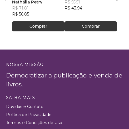
Nathália Petry
R$ 55,51
R$ 54
R$ 71,81
R$ 43,94
R$ 42
R$ 56,85
Comprar
Comprar
NOSSA MISSÃO
Democratizar a publicação e venda de
livros.
SAIBA MAIS
Dúvidas e Contato
Política de Privacidade
Termos e Condições de Uso