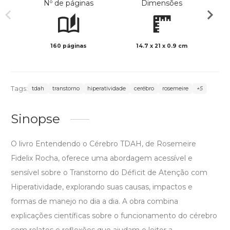
Nº de páginas
Dimensões
160 páginas
14.7 x 21 x 0.9 cm
Preto 
Tags:
tdah
transtorno
hiperatividade
cerébro
rosemeire
+5
Sinopse
O livro Entendendo o Cérebro TDAH, de Rosemeire
Fidelix Rocha, oferece uma abordagem acessível e
sensível sobre o Transtorno do Déficit de Atenção com
Hiperatividade, explorando suas causas, impactos e
formas de manejo no dia a dia. A obra combina
explicações científicas sobre o funcionamento do cérebro