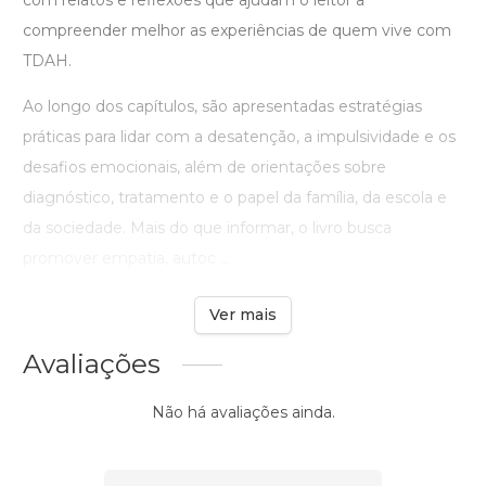
com relatos e reflexões que ajudam o leitor a
compreender melhor as experiências de quem vive com
TDAH.
Ao longo dos capítulos, são apresentadas estratégias
práticas para lidar com a desatenção, a impulsividade e os
desafios emocionais, além de orientações sobre
diagnóstico, tratamento e o papel da família, da escola e
da sociedade. Mais do que informar, o livro busca
promover empatia, autoc ...
Ver mais
Avaliações
Não há avaliações ainda.