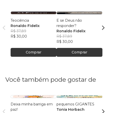
Teociência
E se Deus não
Neuro
Ronaldo Fidelix
responder?
Rosem
R$ 37,89
Ronaldo Fidelix
Roch
R$ 56
R$ 30,00
R$ 37,89
R$ 44
R$ 30,00
Comprar
Comprar
Você também pode gostar de
Deixa minha barriga em
pequenos GIGANTES
As Ba
paz!
Tonia Horbach
Delma