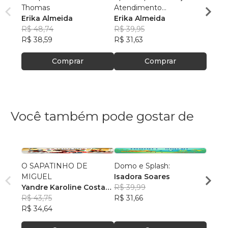
Thomas
Atendimento
Aten
Erika Almeida
Psicopedagógico
Erika Almeida
Psico
Erika
R$ 48,74
R$ 39,95
R$ 69
R$ 38,59
R$ 31,63
R$ 55
Comprar
Comprar
Você também pode gostar de
O SAPATINHO DE
Domo e Splash:
As ave
MIGUEL
Isadora Soares
seu c
Yandre Karoline Costa
R$ 39,99
Alice
Mourão
R$ 43,75
R$ 31,66
R$ 56
R$ 34,64
R$ 44