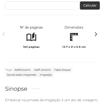
Calcular
Nº de páginas
Dimensões
160 páginas
13.7 x 21 x 0.9 cm
Preto 
Tags:
AleffAmorim
Aleff Amorim
Fábio Knauer
Somos todos imigrantes
Imigração
Sinopse
Embarcar na jornada da imigração é um ato de coragem,