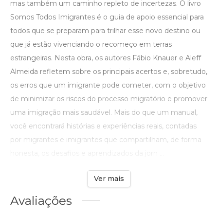
mas também um caminho repleto de incertezas. O livro
Somos Todos Imigrantes é o guia de apoio essencial para
todos que se preparam para trilhar esse novo destino ou
que já estão vivenciando o recomeço em terras
estrangeiras. Nesta obra, os autores Fábio Knauer e Aleff
Almeida refletem sobre os principais acertos e, sobretudo,
os erros que um imigrante pode cometer, com o objetivo
de minimizar os riscos do processo migratório e promover
uma imigração mais saudável. Mais do que um manual,
você encontrará histórias e experiências reais, contadas
por migrantes e imigrantes que compartilham, de forma
honesta, os desafios e aprendizados da jorn ...
Ver mais
Avaliações