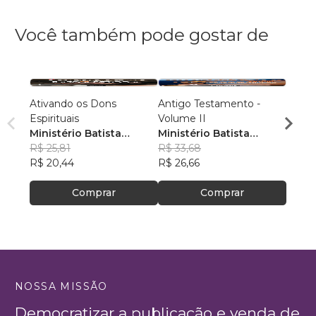
Você também pode gostar de
Ativando os Dons
Antigo Testamento -
Antig
Espirituais
Volume II
Volum
Ministério Batista
Ministério Batista
Minis
Ebenézer
R$ 25,81
Ebenézer
R$ 33,68
Eben
R$ 31
R$ 20,44
R$ 26,66
R$ 24
Comprar
Comprar
NOSSA MISSÃO
Democratizar a publicação e venda de