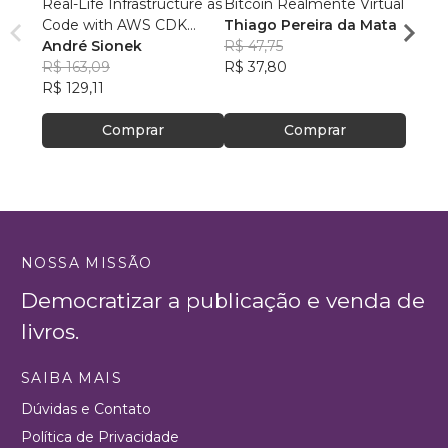
Real-Life Infrastructure as
Bitcoin Realmente Virtual
Marke
Code with AWS CDK
Thiago Pereira da Mata
Fram
(B&W Edition)
André Sionek
R$ 47,75
Rodri
R$ 163,09
R$ 37,80
Sant
R$ 89
R$ 129,11
R$ 70
Comprar
Comprar
NOSSA MISSÃO
Democratizar a publicação e venda de
livros.
SAIBA MAIS
Dúvidas e Contato
Política de Privacidade