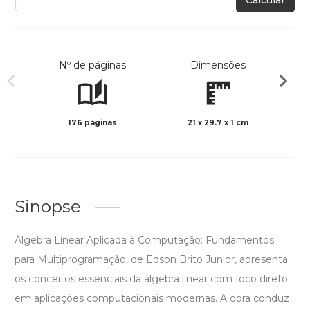
Calcular
Nº de páginas
Dimensões
176 páginas
21 x 29.7 x 1 cm
Preto 
Sinopse
Álgebra Linear Aplicada à Computação: Fundamentos
para Multiprogramação, de Edson Brito Junior, apresenta
os conceitos essenciais da álgebra linear com foco direto
em aplicações computacionais modernas. A obra conduz