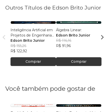
Outros Títulos de Edson Brito Junior
Inteligência Artificial em
Álgebra Linear:
Circui
Projetos de Engenharia
Edson Brito Junior
Ação:
Elétrica
Edson Brito Junior
R$ 116,16
Edson
R$ 155,26
R$ 91,96
R$ 12
R$ 122,92
R$ 101
Comprar
Comprar
Você também pode gostar de