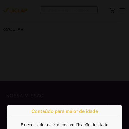
VOLTAR
NOSSA MISSÃO
Democratizar a publicação e venda de
Conteúdo para maior de idade
livros.
É necessario realizar uma verificação de idade
SAIBA MAIS