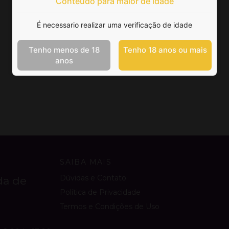
Conteúdo para maior de idade
É necessario realizar uma verificação de idade
Tenho menos de 18
Tenho 18 anos ou mais
anos
SAIBA MAIS
Dúvidas e Contato
da de
Política de Privacidade
Termos e Condições de Uso