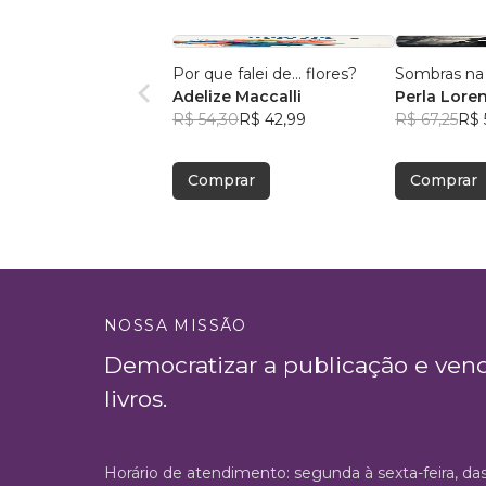
Por que falei de... flores?
Sombras na
Adelize Maccalli
Perla Lore
R$ 54,30
R$ 42,99
Moreira
R$ 67,25
R$ 
Comprar
Comprar
NOSSA MISSÃO
Democratizar a publicação e ven
livros.
Horário de atendimento: segunda à sexta-feira, da