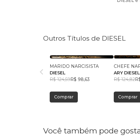
DIESEL é 
Outros Títulos de DIESEL
MARIDO NARCISISTA
CHEFE NAR
DIESEL
ARY DIESE
R$ 124,59
R$ 98,63
R$ 124,82
R
Comprar
Comprar
Você também pode gosta