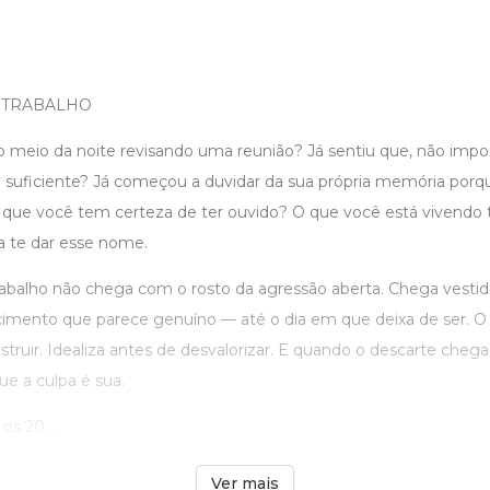
 TRABALHO
o meio da noite revisando uma reunião? Já sentiu que, não impo
 suficiente? Já começou a duvidar da sua própria memória porq
 que você tem certeza de ter ouvido? O que você está vivendo
ara te dar esse nome.
rabalho não chega com o rosto da agressão aberta. Chega vestid
imento que parece genuíno — até o dia em que deixa de ser. O lí
truir. Idealiza antes de desvalorizar. E quando o descarte chega
e a culpa é sua.
os 20 ...
Ver mais