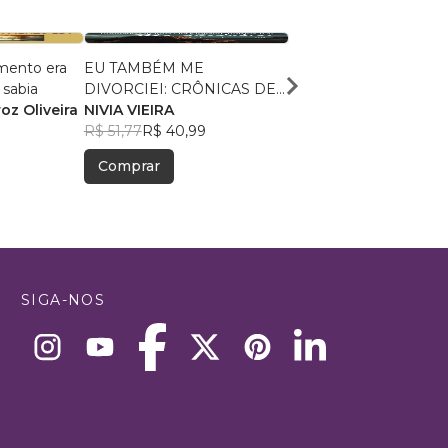
mento era
EU TAMBÉM ME
Vício
 sabia
DIVORCIEI: CRÔNICAS DE
Pedro Bove
oz Oliveira
UMA FILHA QUE PERDEU
NIVIA VIEIRA
R$ 184,46
R$ 146,03
UM LAR
R$ 51,77
R$ 40,99
Comprar
Comprar
SIGA-NOS