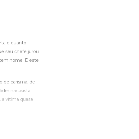
rta o quanto
ue seu chefe jurou
 tem nome. E este
o de carisma, de
der narcisista
, a vítima quase