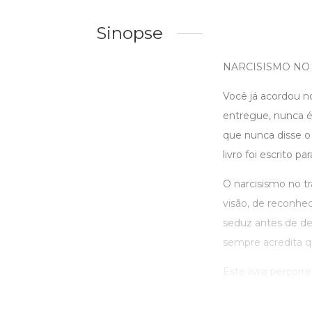
Sinopse
NARCISISMO NO
Você já acordou n
entregue, nunca é
que nunca disse o
livro foi escrito p
O narcisismo no t
visão, de reconhec
seduz antes de des
sempre acredita qu
Este livro percorre 