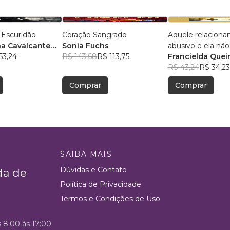
 Escuridão
Coração Sangrado
Aquele relaciona
na Cavalcante
Sonia Fuchs
abusivo e ela não
53,24
R$ 143,68
R$ 113,75
Francielda Queir
R$ 43,24
R$ 34,23
Comprar
Comprar
SAIBA MAIS
Dúvidas e Contato
da de
Política de Privacidade
Termos e Condições de Uso
s 8:00 às 17:00