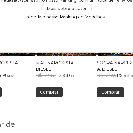
Medalha Ascensão no nosso Ranking, com um total de
16 livro
Mais sobre o autor
Entenda o nosso Ranking de Medalhas
CISISTA
MÃE NARCISISTA
SOGRA NARCISI
L
DIESEL
A. DIESEL
$ 98,82
R$ 124,62
R$ 98,65
R$ 124,59
R$ 98,6
Comprar
Comprar
r de