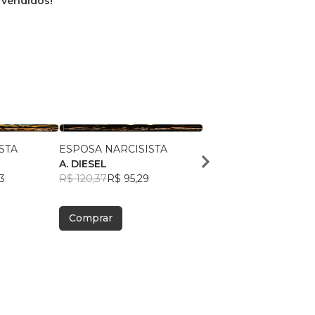
s vendidos!
STA
ESPOSA NARCISISTA
GENRO NARCISISTA
A. DIESEL
ARY DIESEL
3
R$ 120,37
R$ 95,29
R$ 124,74
R$ 98,76
Comprar
Comprar