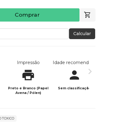
Comprar
Calcular
Impressão
Idade recomendada
Data de publicaç
Preto e Branco (Papel
Sem classificação
15/04/2026
Avena / Pólen)
 TOXICO