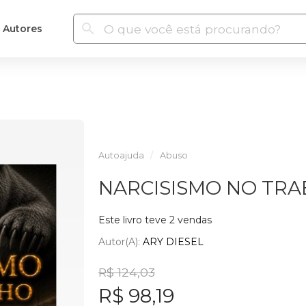
Autores
Autoajuda
Abuso
NARCISISMO NO TR
Este livro teve 2 vendas
Autor(a):
ARY DIESEL
R$ 124,03
R$ 98,19