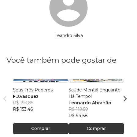
Leandro Silva
Você também pode gostar de
Seus Três Poderes
Saúde Mental Enquanto
Dor, F
F.J.Vasquez
Há Tempo!
Cleit
R$ 193,85
Leonardo Abrahão
R$ 54
R$ 153,46
R$ 119,59
R$ 42
R$ 94,68
Comprar
Comprar