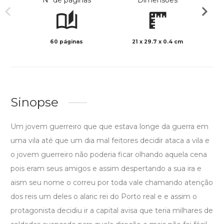
Nº de páginas
Dimensões
60 páginas
21 x 29.7 x 0.4 cm
Preto 
Sinopse
Um jovem guerreiro que que estava longe da guerra em
uma vila até que um dia mal feitores decidir ataca a vila e
o jovem guerreiro não poderia ficar olhando aquela cena
pois eram seus amigos e assim despertando a sua ira e
aism seu nome o correu por toda vale chamando atenção
dos reis um deles o alaric rei do Porto real e e assim o
protagonista decidiu ir a capital avisa que teria milhares de