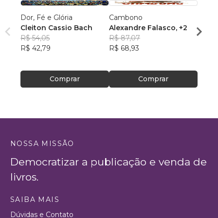
Dor, Fé e Glória
Cambono
Estou
Cleiton Cassio Bach
Alexandre Falasco
, +2
Muril
R$ 54,05
R$ 87,07
R$ 65
R$ 42,79
R$ 68,93
R$ 51
Comprar
Comprar
NOSSA MISSÃO
Democratizar a publicação e venda de
livros.
SAIBA MAIS
Dúvidas e Contato