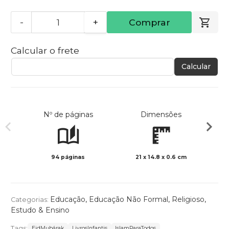
-
+
Comprar
Calcular o frete
Calcular
Nº de páginas
Dimensões
94 páginas
21 x 14.8 x 0.6 cm
Preto 
Educação
,
Educação Não Formal
,
Religioso
,
Categorias:
Estudo & Ensino
Tags:
EidMubárak
LivrosInfantis
IslamParaTodos