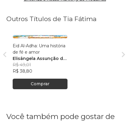
Outros Títulos de Tia Fátima
Eid Al-Adha: Uma história
de fé e amor
Elisângela Assunção de
Oliveira
R$ 49,01
R$ 38,80
Comprar
Você também pode gostar de