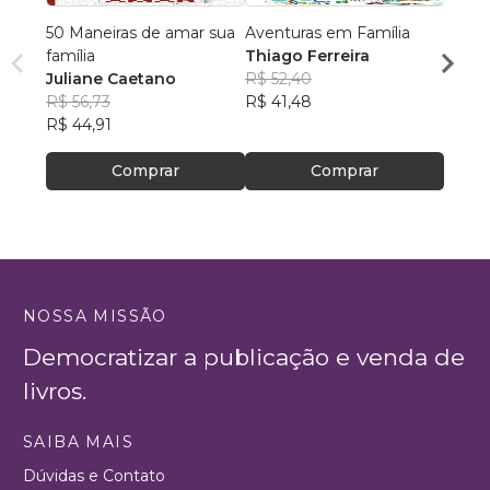
50 Maneiras de amar sua
Aventuras em Família
Toda 
família
Thiago Ferreira
Otili
Juliane Caetano
R$ 52,40
R$ 61
R$ 56,73
R$ 41,48
R$ 49
R$ 44,91
Comprar
Comprar
NOSSA MISSÃO
Democratizar a publicação e venda de
livros.
SAIBA MAIS
Dúvidas e Contato