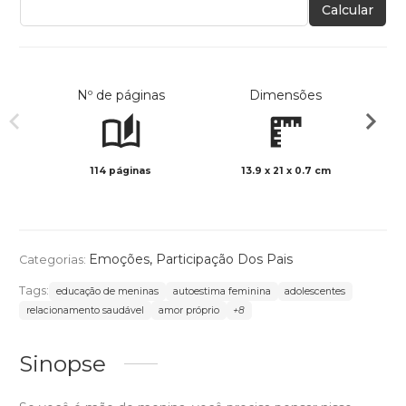
Calcular
Nº de páginas
Dimensões
114 páginas
13.9 x 21 x 0.7 cm
Preto 
Emoções
,
Participação Dos Pais
Categorias:
Tags:
educação de meninas
autoestima feminina
adolescentes
relacionamento saudável
amor próprio
+8
Sinopse