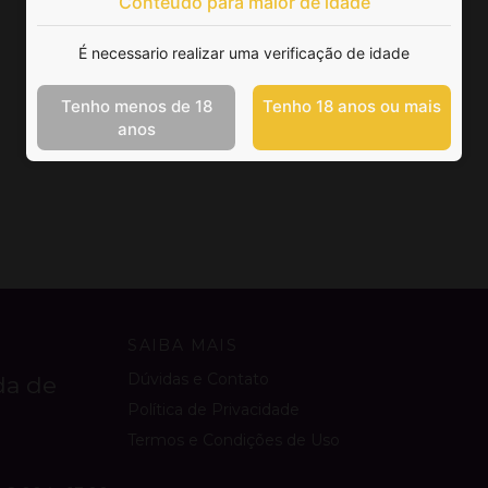
Conteúdo para maior de idade
É necessario realizar uma verificação de idade
Tenho menos de 18
Tenho 18 anos ou mais
anos
SAIBA MAIS
Dúvidas e Contato
da de
Política de Privacidade
Termos e Condições de Uso