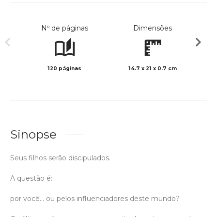
Nº de páginas
Dimensões
120 páginas
14.7 x 21 x 0.7 cm
Preto 
Sinopse
Seus filhos serão discipulados.
A questão é:
por você… ou pelos influenciadores deste mundo?