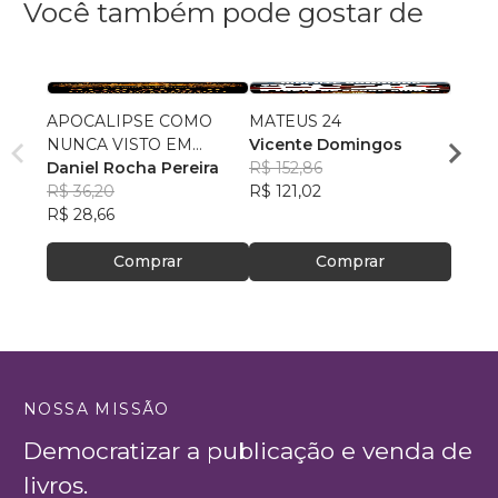
Você também pode gostar de
APOCALIPSE COMO
MATEUS 24
Do Di
NUNCA VISTO EM
Vicente Domingos
Crist
CRONOLOGIA
Daniel Rocha Pereira
R$ 152,86
Carlo
R$ 36,20
R$ 121,02
Ferre
R$ 55,
R$ 28,66
R$ 43
Comprar
Comprar
NOSSA MISSÃO
Democratizar a publicação e venda de
livros.