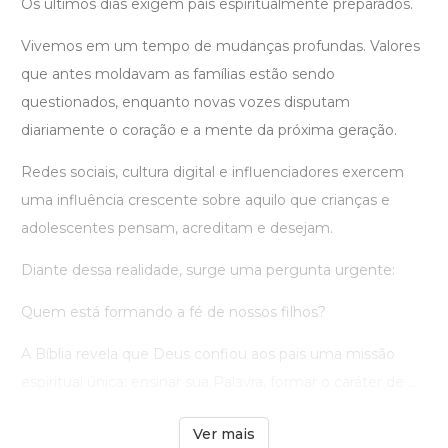
Os últimos dias exigem pais espiritualmente preparados.
Vivemos em um tempo de mudanças profundas. Valores
que antes moldavam as famílias estão sendo
questionados, enquanto novas vozes disputam
diariamente o coração e a mente da próxima geração.
Redes sociais, cultura digital e influenciadores exercem
uma influência crescente sobre aquilo que crianças e
adolescentes pensam, acreditam e desejam.
Diante dessa realidade, surge uma pergunta urgente:
Quem está formando a fé de nossos filhos?
A Bíblia revela que Deus confiou aos pais uma missão
espiritual única: ensinar sua Palavra, formar o caráter de ...
Ver mais