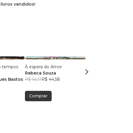
 livros vendidos!
 tempos
À espera do Amor
Confiarei em Ti
Rebeca Souza
João Vitor M. Bastos
ues Bastos
R$ 56,31
R$ 44,58
R$ 45,53
R$ 36,05
Comprar
Comprar