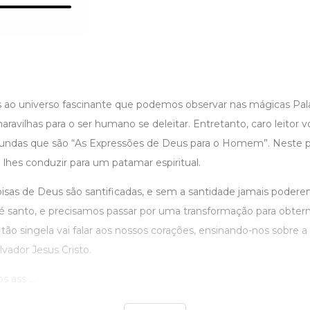
ao universo fascinante que podemos observar nas mágicas Pal
ravilhas para o ser humano se deleitar. Entretanto, caro leitor v
ofundas que são “As Expressões de Deus para o Homem”. Neste
á lhes conduzir para um patamar espiritual.
isas de Deus são santificadas, e sem a santidade jamais poder
é santo, e precisamos passar por uma transformação para obter
 tão singela vai falar aos nossos corações, ensinando-nos sobre a
lvador Jesus Cristo.
 ass ...