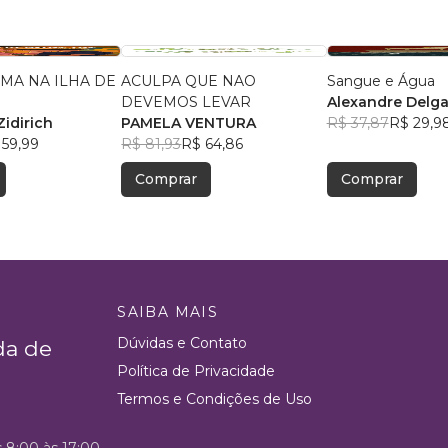
MA NA ILHA DE
ACULPA QUE NAO
Sangue e Água
DEVEMOS LEVAR
Alexandre Delg
Zidirich
PAMELA VENTURA
R$ 37,87
R$ 29,9
 59,99
R$ 81,93
R$ 64,86
Comprar
Comprar
SAIBA MAIS
Dúvidas e Contato
da de
Política de Privacidade
Termos e Condições de Uso