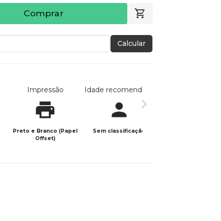
Comprar
Calcular
Impressão
Idade recomendada
Data de publicaç
Preto e Branco (Papel
Sem classificação
14/04/2026
Offset)