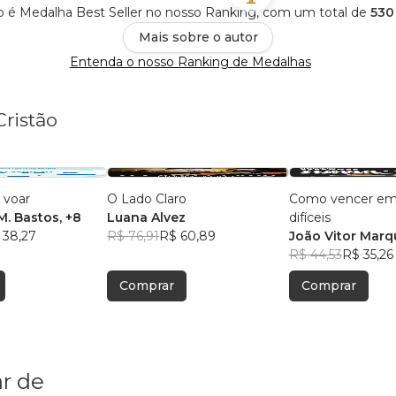
ão é Medalha Best Seller no nosso Ranking, com um total de
530
Mais sobre o autor
Entenda o nosso Ranking de Medalhas
Cristão
 voar
O Lado Claro
Como vencer em
M. Bastos
, +8
Luana Alvez
difíceis
 38,27
R$ 76,91
R$ 60,89
João Vitor Marq
R$ 44,53
R$ 35,26
Comprar
Comprar
r de