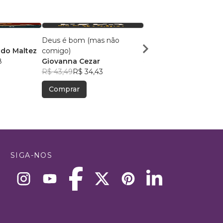
Deus é bom (mas não
IGREJA VIVA
ado Maltez
comigo)
ROGÉRIO PAIVA
8
Giovanna Cezar
R$ 64,43
R$ 51,01
R$ 43,49
R$ 34,43
Comprar
Comprar
SIGA-NOS