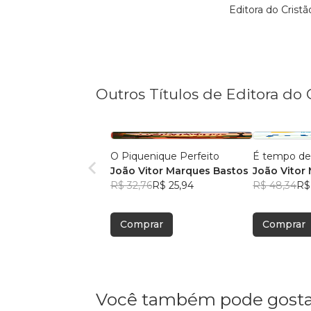
Editora do Crist
Outros Títulos de Editora do 
O Piquenique Perfeito
É tempo de
João Vitor Marques Bastos
João Vitor 
R$ 32,76
R$ 25,94
R$ 48,34
R$
Comprar
Comprar
Você também pode gosta