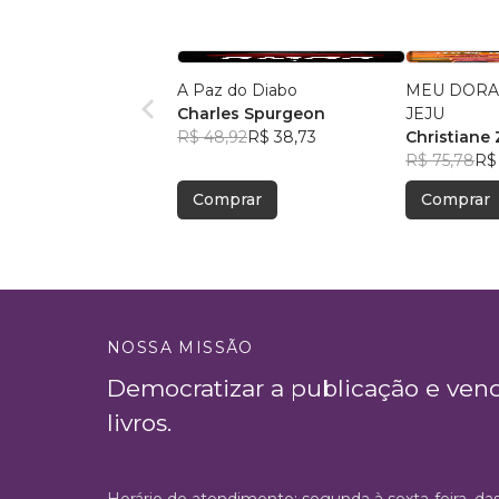
A Paz do Diabo
MEU DORA
Charles Spurgeon
JEJU
R$ 48,92
R$ 38,73
Christiane 
R$ 75,78
R$
Comprar
Comprar
NOSSA MISSÃO
Democratizar a publicação e ven
livros.