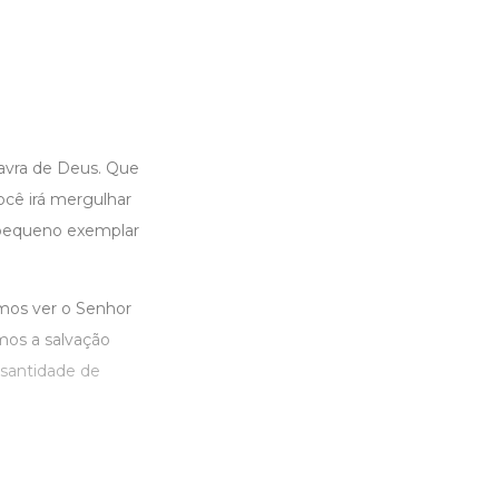
avra de Deus. Que
ocê irá mergulhar
 pequeno exemplar
emos ver o Senhor
mos a salvação
 santidade de