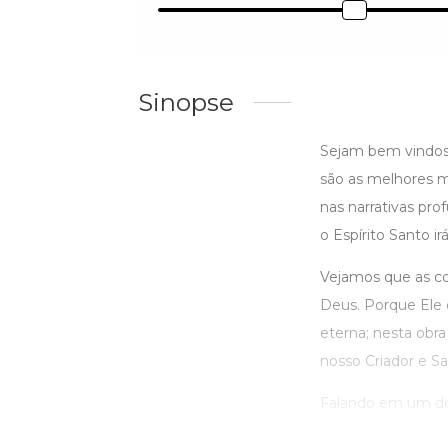
Sinopse
Sejam bem vindos 
são as melhores ma
nas narrativas pr
o Espírito Santo ir
Vejamos que as co
Deus. Porque Ele 
eterna; nesta obra
nosso Criador e Sa
Falando em um dos