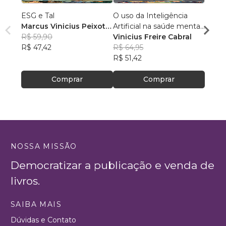
ESG e Tal
O uso da Inteligência
O Nat
Marcus Vinicius Peixoto
Artificial na saúde mental
Shiba
da Silva
R$ 59,90
do idoso
Vinicius Freire Cabral
LAH
R$ 47,42
R$ 64,95
R$ 31
R$ 51,42
R$ 24
Comprar
Comprar
NOSSA MISSÃO
Democratizar a publicação e venda de
livros.
SAIBA MAIS
Dúvidas e Contato