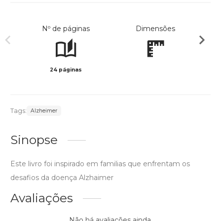
Nº de páginas
Dimensões
24 páginas
Col
Tags:
Alzheimer
Sinopse
Este livro foi inspirado em familias que enfrentam os
desafios da doença Alzhaimer
Avaliações
Não há avaliações ainda.