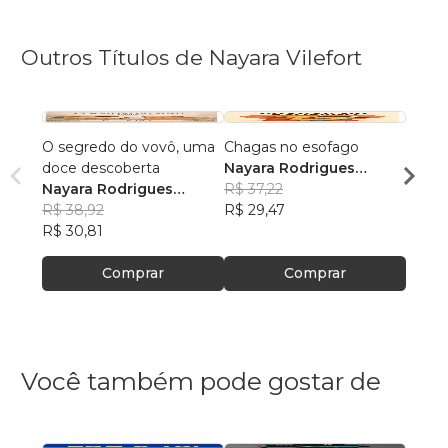
Outros Títulos de Nayara Vilefort
O segredo do vovô, uma
Chagas no esofago
Chaga
doce descoberta
Nayara Rodrigues
Nayar
Nayara Rodrigues
Vilefort da Silva
R$ 37,22
Vilefo
R$ 37
Vilefort da Silva
R$ 38,92
R$ 29,47
R$ 29
R$ 30,81
Comprar
Comprar
Você também pode gostar de