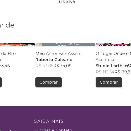
Luis Silva
r de
 do Biro
Meu Amor Fala Assim
O Lugar Onde o 
a
Roberto Galeano
Acontece
53,46
R$ 43,05
R$ 34,09
Studio Larth
, +6
R$ 113,64
R$ 89,9
Comprar
Comprar
SAIBA MAIS
Dúvidas e Contato