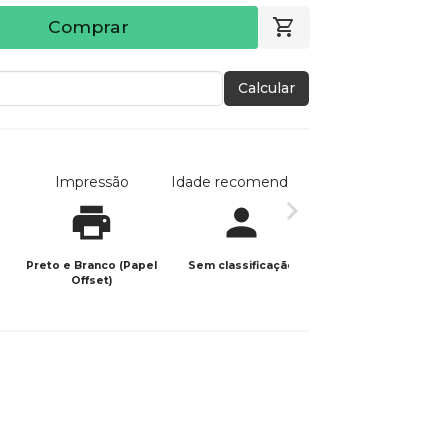
Comprar
Calcular
Impressão
Idade recomendada
Data de publicaç
Preto e Branco (Papel
Sem classificação
14/04/2026
Offset)