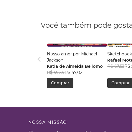
Você também pode gosta
Nosso amor por Michael
Sketchbook
Jackson
Rafael Mot
Katia de Almeida Bellomo
R$ 67,53
R$ 
R$ 59,39
R$ 47,02
Comprar
Comprar
NOSSA MISSÃO