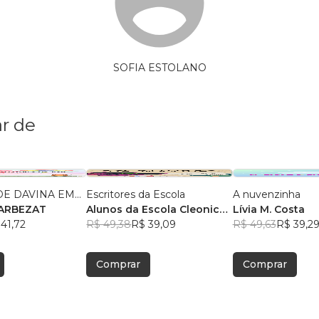
SOFIA ESTOLANO
r de
E DAVINA EM...
Escritores da Escola
A nuvenzinha
RILZA BARBEZAT
Alunos da Escola Cleonice
Lívia M. Costa
41,72
Bezerra
R$ 49,38
, +2
R$ 39,09
R$ 49,63
R$ 39,2
Comprar
Comprar