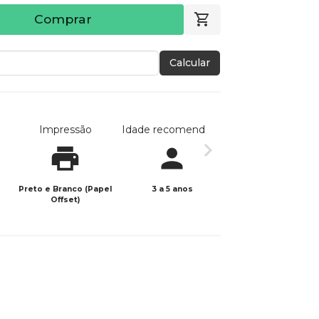
Comprar
Calcular
Impressão
Idade recomendada
Data de publicaç
Preto e Branco (Papel
3 a 5 anos
14/04/2026
Offset)