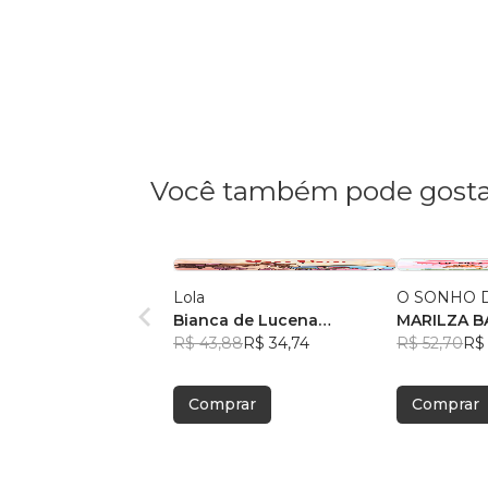
Você também pode gosta
Lola
O SONHO D
Bianca de Lucena
MA
Coutinho de Oliveira
R$ 43,88
R$ 34,74
R$ 52,70
R$ 
Comprar
Comprar