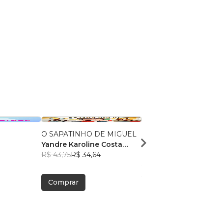
O SAPATINHO DE MIGUEL
Nossa primeira visita a
Yandre Karoline Costa
Oftalmologista
9
Mourão
R$ 43,75
R$ 34,64
Aline Guerreiro
R$ 47,52
R$ 37,62
Comprar
Comprar