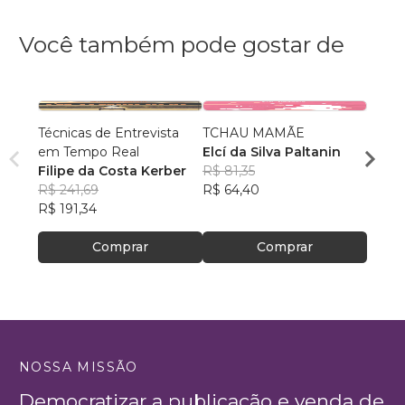
Você também pode gostar de
Técnicas de Entrevista
TCHAU MAMÃE
Técni
em Tempo Real
Elcí da Silva Paltanin
Interr
Filipe da Costa Kerber
R$ 81,35
Ande
R$ 241,69
R$ 64,40
R$ 10
R$ 191,34
R$ 80
Comprar
Comprar
NOSSA MISSÃO
Democratizar a publicação e venda de