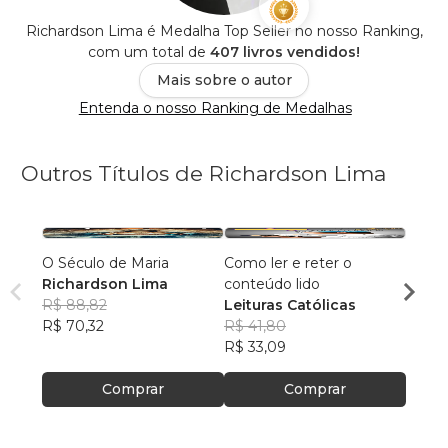
Richardson Lima é Medalha Top Seller no nosso Ranking,
com um total de
407 livros vendidos!
Mais sobre o autor
Entenda o nosso Ranking de Medalhas
Outros Títulos de Richardson Lima
O Século de Maria
Como ler e reter o
Mariol
Richardson Lima
conteúdo lido
Richa
R$ 88,82
Leituras Católicas
R$ 56
R$ 70,32
R$ 41,80
R$ 44
R$ 33,09
Comprar
Comprar