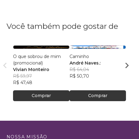
Você também pode gostar de
O que sobrou de mim
Caminho
AS C
(promocional)
André Naves.:
VENC
Vivian Monteiro
R$ 64,04
ROSA
R$ 59,97
R$ 50,70
R$ 74
R$ 47,48
R$ 59
Comprar
Comprar
NOSSA MISSÃO