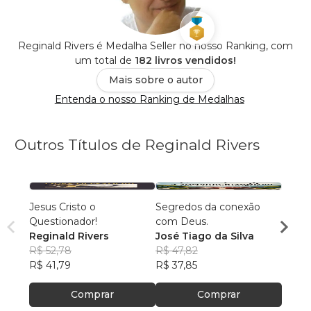
Reginald Rivers é Medalha Seller no nosso Ranking, com
um total de
182 livros vendidos!
Mais sobre o autor
Entenda o nosso Ranking de Medalhas
Outros Títulos de Reginald Rivers
Jesus Cristo o
Segredos da conexão
Quem 
Questionador!
com Deus.
José 
Reginald Rivers
José Tiago da Silva
R$ 66
R$ 52,78
R$ 47,82
R$ 52
R$ 41,79
R$ 37,85
Comprar
Comprar