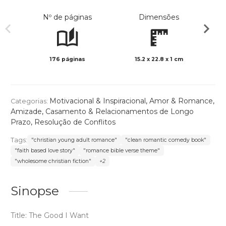
Nº de páginas
Dimensões
176 páginas
15.2 x 22.8 x 1 cm
Preto 
Motivacional & Inspiracional
,
Amor & Romance
,
Categorias:
Amizade
,
Casamento & Relacionamentos de Longo
Prazo
,
Resolução de Conflitos
Tags:
"christian young adult romance"
"clean romantic comedy book"
"faith based love story"
"romance bible verse theme"
"wholesome christian fiction"
+2
Sinopse
Title: The Good I Want